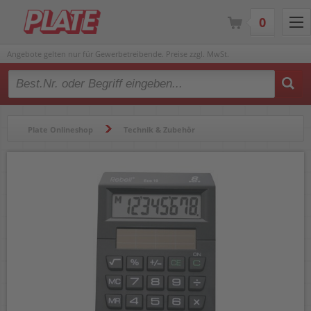
0
Angebote gelten nur für Gewerbetreibende. Preise zzgl. MwSt.
Type 2 or more characters for results.
Plate Onlineshop
Technik & Zubehör
Taschenrechner & Tischrechner
Taschenrechner
Taschenrechner GENIE 105 ECO