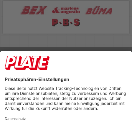
Rufen Sie uns an 04298 401-0
Lieferbedingungen
Impressum
Kontakt
Footer anzeigen
PLATE Büromaterial Vertriebs GmbH
Hilligenwarf 5
28865 Lilienthal
Tel: 04298 401-0
Fax: 04298 401-140