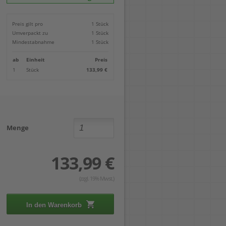
Locher
Geometrie-Sets
Briefwaagen
CDs, DVDs & Aufbewahrung
Bohren
Anschlagschienen
Lineale
Paketwaagen
USB Sticks & Zubehör
Sägen
Preis gilt pro
1 Stück
Lochpfeifen & Lochscheiben
Maßstäbe
Kofferwaagen
Kartenlesegeräte & Speicherkarten
Handwerkzeuge
Panasonic
Umverpackt zu
1 Stück
Winkelmesser
LTO Bänder
Messtechnik
Ricoh
Mindestabnahme
1 Stück
Zeichendreiecke
Externe Festplatten
Schleifen
Samsung
Akkugebläse
ab
Einheit
Preis
Mehr...
1
Stück
133,99 €
Menge
133,99 €
(zzgl. 19% Mwst.)
In den Warenkorb