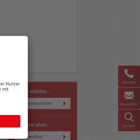
Kontakt
Effektiv arbeiten...
Büromaschinen
Newsletter
Entspannt sitzen...
Karriere
Büromöbel