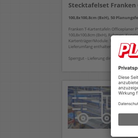
Stecktafelset Franken 
100,8x100,8cm (BxH), 50 Planungsfe
Franken T-Kartentafeln Officeplaner P
100,8x100,8cm (BxH), Rahmen: Kunststo
Kartenträger/Module: 16 Spalten, Ver
Lieferumfang enthalten: 1 Satz Verbind
Sperrgut - Lieferung direkt ab Werk fr
De
Ve
In 
Ve
Un
Bel
bes