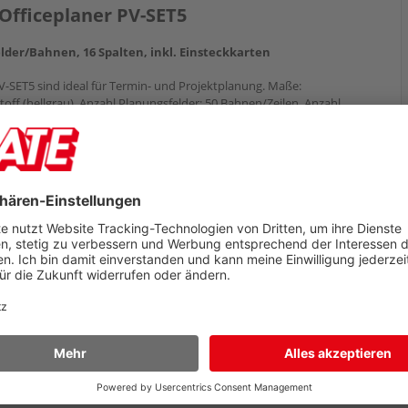
Officeplaner PV-SET5
lder/Bahnen, 16 Spalten, inkl. Einsteckkarten
V-SET5 sind ideal für Termin- und Projektplanung. Maße:
ff (hellgrau), Anzahl Planungsfelder: 50 Bahnen/Zeilen, Anzahl
wendung für Kartengröße: 2, Befestigung: zur Wandbefestigung. Im
ungsprofile, 500 T-Karten Größe 2, farblich sortiert.
ei Bordsteinkante.
r Weg zu Ihnen: Ein Blick hinter die Kulissen unserer
rsandabwicklung
der heutigen schnelllebigen Welt spielt der
rsand eine sehr entscheidende Rolle. Für
ternehmen wachsen die Anforderungen bei der
ieferung der Kundschaft stetig. Auch wir
chäftigen...