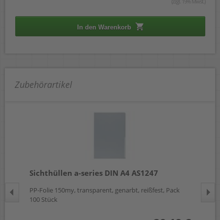
(zzgl. 19% Mwst.)
In den Warenkorb
Zubehörartikel
Sichthüllen a-series DIN A4 AS1247
Si
PP-Folie 150my, transparent, genarbt, reißfest, Pack
PVC
100 Stück
und