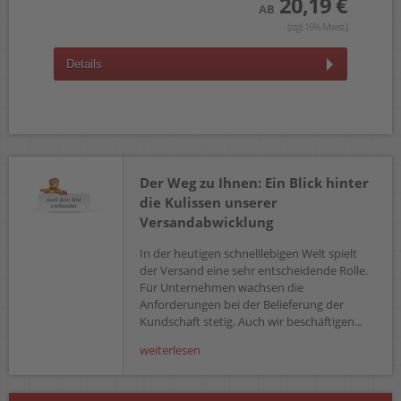
 €
20,19 €
AB
wst.)
(zzgl.19% Mwst.)
Details
D
Der Weg zu Ihnen: Ein Blick hinter
die Kulissen unserer
Versandabwicklung
In der heutigen schnelllebigen Welt spielt
der Versand eine sehr entscheidende Rolle.
Für Unternehmen wachsen die
Anforderungen bei der Belieferung der
Kundschaft stetig. Auch wir beschäftigen...
weiterlesen