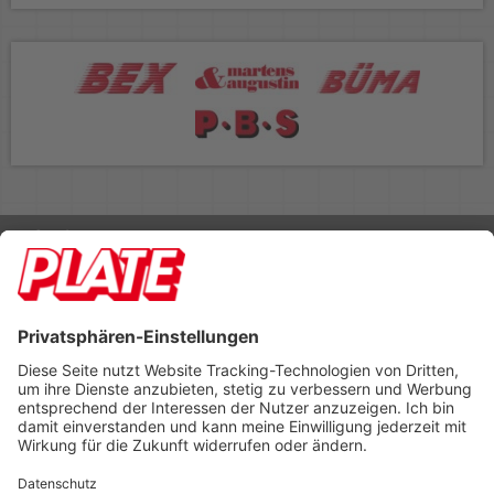
Rufen Sie uns an 04298 401-0
Lieferbedingungen
Impressum
Kontakt
Footer anzeigen
PLATE Büromaterial Vertriebs GmbH
Hilligenwarf 5
28865 Lilienthal