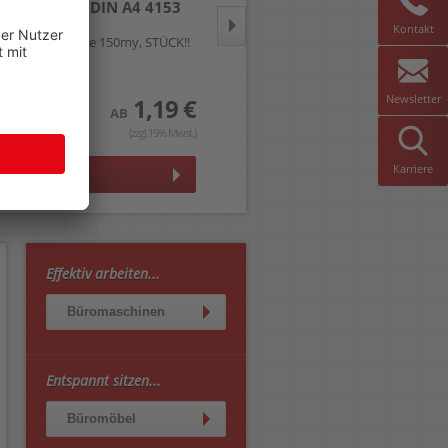
Premium DIN A4 4153
Premium DIN A5 4155
Kontakt
PVC-Hartfolie 150my, STÜCK!!
PVC-Hartfolie 150my, glasklar,
Pack 100 Stück
Newsletter
1,19 €
174,99 €
AB
AB
(zzgl.19% Mwst.)
(zzgl.19% Mwst.)
Karriere
Details
Details
Effektiv arbeiten...
Büromaschinen
Entspannt sitzen...
Büromöbel