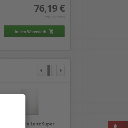
76,19 €
(zzgl. 19% Mwst.)
In den Warenkorb
Sichthüllen Leitz Super
Sichthüllen Leitz Super