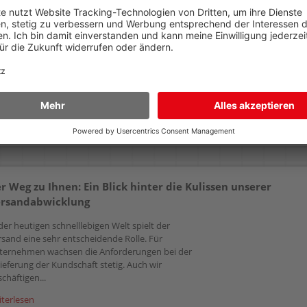
Premium DIN A5 4105
Premium DIN A4 4106
PVC-Hartfolie 150my, glasklar,
PVC-Hartfolie 150my, glasklar,
Pack 100 Stück
Pack 100 Stück
124,99 €
113,99 €
AB
AB
(zzgl.19% Mwst.)
(zzgl.19% Mwst.)
Details
Details
r Weg zu Ihnen: Ein Blick hinter die Kulissen unserer
rsandabwicklung
der heutigen schnelllebigen Welt spielt der
rsand eine sehr entscheidende Rolle. Für
ternehmen wachsen die Anforderungen bei der
ieferung der Kundschaft stetig. Auch wir
chäftigen...
iterlesen