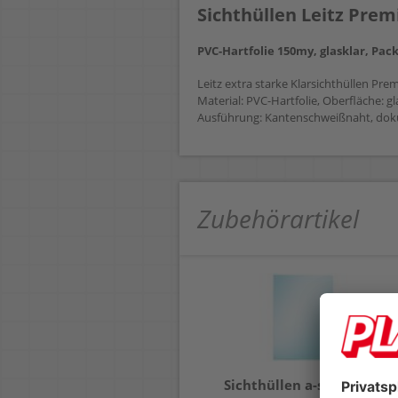
Sichthüllen Leitz Pre
PVC-Hartfolie 150my, glasklar, Pac
Leitz extra starke Klarsichthüllen P
Material: PVC-Hartfolie, Oberfläche: g
Ausführung: Kantenschweißnaht, dok
Zubehörartikel
Sichthüllen Leitz Super
Sichthüllen a-series