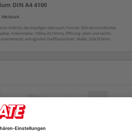
mium DIN A4 4100
k 100 Stück
remium 4100 für den häufigen Gebrauch. Format: DIN A4-Hochformat,
lasklar, Folienstärke: 150my (0,15mm), Öffnung: oben und rechts.
umentenecht, extragroßer Greiffausschnitt. Maße: 220x313mm.
Sichthüllen Leitz
Sichthüllen Leitz