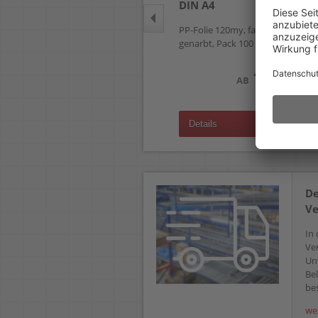
Premium DIN A5 4155
DIN A4
PVC-Hartfolie 150my, glasklar,
PP-Folie 120my, farbig,
Pack 100 Stück
genarbt, Pack 100 Stück
174,99 €
15,89 €
AB
AB
(zzgl.19% Mwst.)
(zzgl.19% Mwst.)
Details
Details
De
Ve
In 
Ve
Un
Bel
bes
we