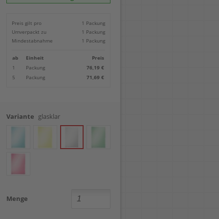
Locher
Geometrie-Sets
Briefwaagen
CDs, DVDs & Aufbewahrung
Bohren
Anschlagschienen
Lineale
Paketwaagen
USB Sticks & Zubehör
Sägen
Preis gilt pro
1 Packung
Lochpfeifen & Lochscheiben
Maßstäbe
Kofferwaagen
Kartenlesegeräte & Speicherkarten
Handwerkzeuge
Panasonic
Umverpackt zu
1 Packung
Winkelmesser
LTO Bänder
Messtechnik
Ricoh
Mindestabnahme
1 Packung
Zeichendreiecke
Externe Festplatten
Schleifen
Samsung
Akkugebläse
ab
Einheit
Preis
Mehr...
1
Packung
76,19 €
5
Packung
71,69 €
Variante
glasklar
Menge