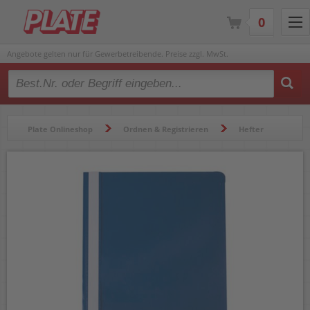
0
Angebote gelten nur für Gewerbetreibende. Preise zzgl. MwSt.
Type 2 or more characters for results.
Plate Onlineshop
Ordnen & Registrieren
Hefter
Schnellhefter
Schnellhefter a-series A4