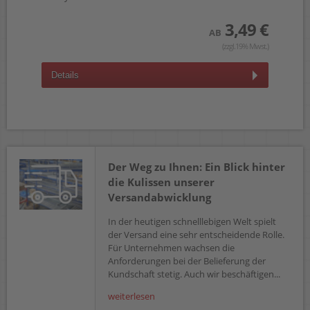
 €
3,49 €
AB
wst.)
(zzgl.19% Mwst.)
D
Details
Der Weg zu Ihnen: Ein Blick hinter
die Kulissen unserer
Versandabwicklung
In der heutigen schnelllebigen Welt spielt
der Versand eine sehr entscheidende Rolle.
Für Unternehmen wachsen die
Anforderungen bei der Belieferung der
Kundschaft stetig. Auch wir beschäftigen...
weiterlesen