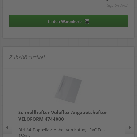
(zzgl. 19% Mwst.)
In den Warenkorb
Zubehörartikel
Schnellhefter Veloflex Angebotshefter
Ös
VELOFORM 4744000
DIN A4, Doppelfalz, Abheftvorrichtung, PVC-Folie
A4,
180my