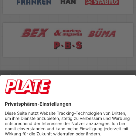
Rufen Sie uns an 04298 401-0
Lieferbedingungen
Impressum
Kontakt
Footer anzeigen
PLATE Büromaterial Vertriebs GmbH
Hilligenwarf 5