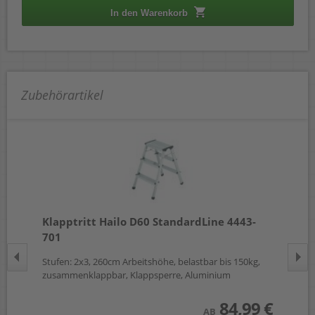
In den Warenkorb
Zubehörartikel
Klapptritt Hailo D60 StandardLine 4443-
Kl
701
Stufen: 2x3, 260cm Arbeitshöhe, belastbar bis 150kg,
Stu
zusammenklappbar, Klappsperre, Aluminium
 €
84,99 €
AB