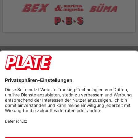
Rufen Sie uns an 04298 401-0
Lieferbedingungen
Impressum
Kontakt
Footer anzeigen
PLATE Büromaterial Vertriebs GmbH
Hilligenwarf 5
28865 Lilienthal
Tel: 04298 401-0
Fax: 04298 401-140