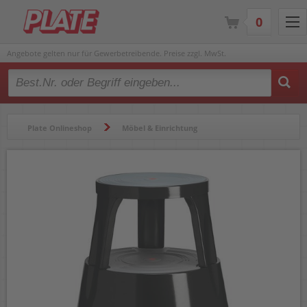
0
Angebote gelten nur für Gewerbetreibende. Preise zzgl. MwSt.
Type 2 or more characters for results.
Plate Onlineshop
Möbel & Einrichtung
Leitern & Rollhocker
Rollhocker
Rollhocker a-series