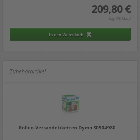
209,80 €
(zzgl. 19% Mwst.)
In den Warenkorb
Zubehörartikel
0
Rollen-Versandetiketten Dymo S0904980
Ro