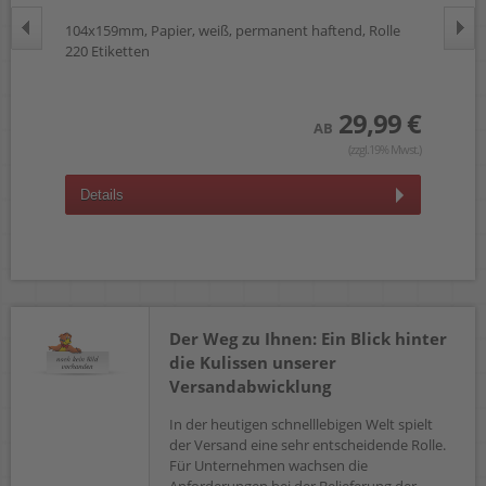
2
104x159mm, Papier, weiß, permanent haftend, Rolle
59x
220 Etiketten
Rol
 €
29,99 €
AB
wst.)
(zzgl.19% Mwst.)
Details
D
Der Weg zu Ihnen: Ein Blick hinter
die Kulissen unserer
Versandabwicklung
In der heutigen schnelllebigen Welt spielt
der Versand eine sehr entscheidende Rolle.
Für Unternehmen wachsen die