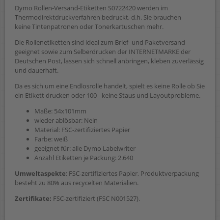
Dymo Rollen-Versand-Etiketten S0722420 werden im
Thermodirektdruckverfahren bedruckt, d.h. Sie brauchen
keine Tintenpatronen oder Tonerkartuschen mehr.
Die Rollenetiketten sind ideal zum Brief- und Paketversand
geeignet sowie zum Selberdrucken der INTERNETMARKE der
Deutschen Post, lassen sich schnell anbringen, kleben zuverlässig
und dauerhaft.
Da es sich um eine Endlosrolle handelt, spielt es keine Rolle ob Sie
ein Etikett drucken oder 100 - keine Staus und Layoutprobleme.
Maße: 54x101mm
wieder ablösbar: Nein
Material: FSC-zertifiziertes Papier
Farbe: weiß
geeignet für: alle Dymo Labelwriter
Anzahl Etiketten je Packung: 2.640
Umweltaspekte
: FSC-zertifiziertes Papier, Produktverpackung
besteht zu 80% aus recycelten Materialien.
Zertifikate:
FSC-zertifiziert (FSC N001527).