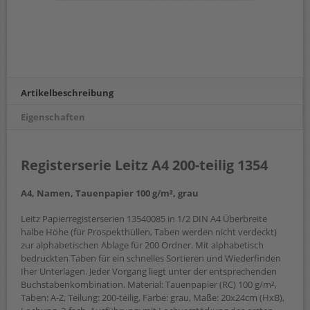
Artikelbeschreibung
Eigenschaften
Registerserie Leitz A4 200-teilig 1354
A4, Namen, Tauenpapier 100 g/m², grau
Leitz Papierregisterserien 13540085 in 1/2 DIN A4 Überbreite
halbe Höhe (für Prospekthüllen, Taben werden nicht verdeckt)
zur alphabetischen Ablage für 200 Ordner. Mit alphabetisch
bedruckten Taben für ein schnelles Sortieren und Wiederfinden
Iher Unterlagen. Jeder Vorgang liegt unter der entsprechenden
Buchstabenkombination. Material: Tauenpapier (RC) 100 g/m²,
Taben: A-Z, Teilung: 200-teilig, Farbe: grau, Maße: 20x24cm (HxB),