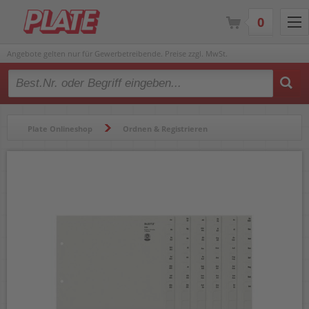
0
Angebote gelten nur für Gewerbetreibende. Preise zzgl. MwSt.
Type 2 or more characters for results.
Plate Onlineshop
Ordnen & Registrieren
Register & Trennblätter
Registerserien
Registerserie Leitz A4 200-teilig 1354