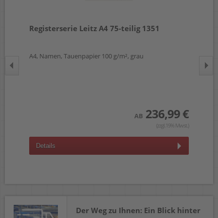
Registerserie Leitz A4 75-teilig 1351
Re
A4, Namen, Tauenpapier 100 g/m², grau
A4,
 €
wst.)
236,99 €
AB
(zzgl.19% Mwst.)
Details
D
Der Weg zu Ihnen: Ein Blick hinter