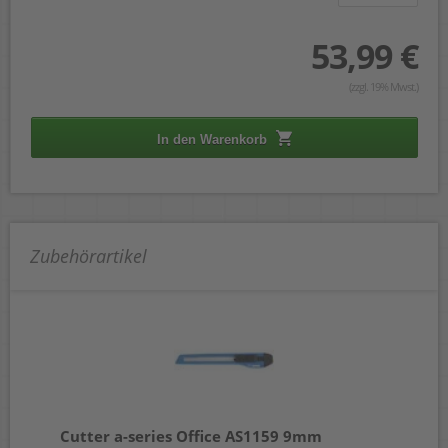
53,99 €
(zzgl. 19% Mwst.)
In den Warenkorb
Zubehörartikel
Cutter a-series Office AS1159 9mm
Sc