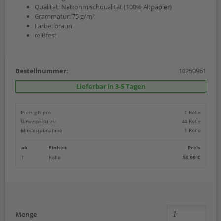
Qualität: Natronmischqualität (100% Altpapier)
Grammatur: 75 g/m²
Farbe: braun
reißfest
Bestellnummer:
10250961
Lieferbar in 3-5 Tagen
Preis gilt pro
1 Rolle
Umverpackt zu
44 Rolle
Mindestabnahme
1 Rolle
ab
Einheit
Preis
1
Rolle
53,99 €
Menge