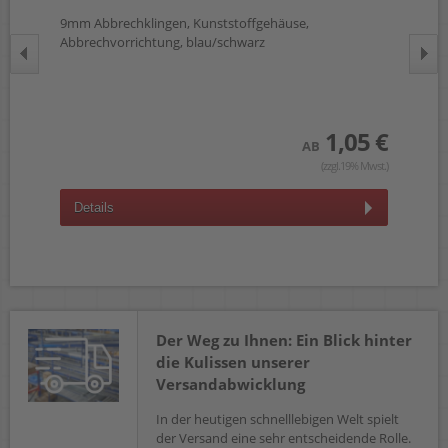
9mm Abbrechklingen, Kunststoffgehäuse,
Abbrechvorrichtung, blau/schwarz
7 Z
Kun
1,05 €
 €
AB
(zzgl.19% Mwst.)
wst.)
Details
D
Der Weg zu Ihnen: Ein Blick hinter
die Kulissen unserer
Versandabwicklung
In der heutigen schnelllebigen Welt spielt
der Versand eine sehr entscheidende Rolle.