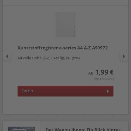
Kunststoffregister a-series A4 A-Z AS0972
Ku
A4 volle Höhe, A-Z, 20-teilig, PP, grau
A4 
 €
1,99 €
AB
wst.)
(zzgl.19% Mwst.)
Details
D
Der Weg zu Ihnen: Ein Blick hinter