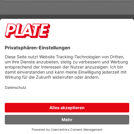
Rufen Sie uns an 04298 401-0
Lieferbedingungen
Impressum
Kontakt
Footer anzeigen
PLATE Büromaterial Vertriebs GmbH
Hilligenwarf 5
28865 Lilienthal
Tel: 04298 401-0
Fax: 04298 401-140
info@plate.de
design: construktiv
entwicklung: decoit