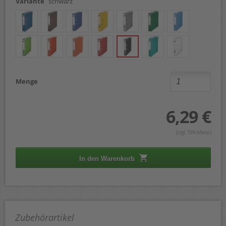
Variante
schwarz
Menge
6,29 €
(zzgl. 19% Mwst.)
In den Warenkorb
Zubehörartikel