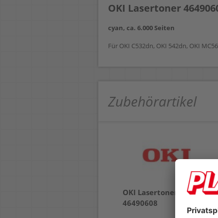
OKI Lasertoner 464906
cyan, ca. 6.000 Seiten
Für OKI C532dn, OKI 542dn, OKI MC5
Zubehörartikel
OKI Lasertoner
46490608