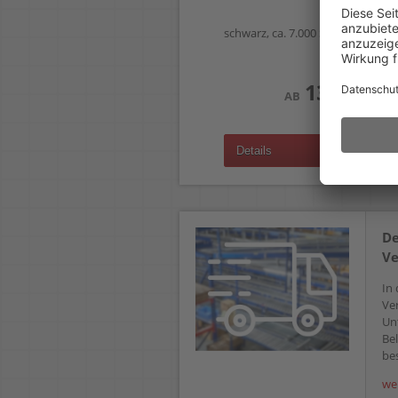
schwarz, ca. 7.000 Seiten
139,99 €
AB
(zzgl.19% Mwst.)
Details
De
Ve
In 
Ve
Un
Bel
bes
we