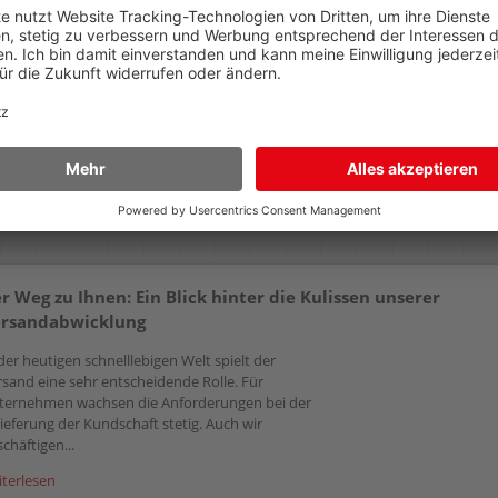
yellow, ca. 6.000 Seiten
magenta, ca. 6.000 Seiten
209,99 €
209,99 €
AB
AB
(zzgl.19% Mwst.)
(zzgl.19% Mwst.)
Details
Details
r Weg zu Ihnen: Ein Blick hinter die Kulissen unserer
rsandabwicklung
der heutigen schnelllebigen Welt spielt der
rsand eine sehr entscheidende Rolle. Für
ternehmen wachsen die Anforderungen bei der
ieferung der Kundschaft stetig. Auch wir
chäftigen...
iterlesen