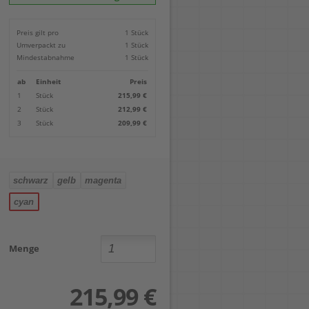
Locher
Geometrie-Sets
Briefwaagen
CDs, DVDs & Aufbewahrung
Bohren
Anschlagschienen
Lineale
Paketwaagen
USB Sticks & Zubehör
Sägen
Preis gilt pro
1 Stück
Lochpfeifen & Lochscheiben
Maßstäbe
Kofferwaagen
Kartenlesegeräte & Speicherkarten
Handwerkzeuge
Panasonic
Umverpackt zu
1 Stück
Winkelmesser
LTO Bänder
Messtechnik
Ricoh
Mindestabnahme
1 Stück
Zeichendreiecke
Externe Festplatten
Schleifen
Samsung
Akkugebläse
ab
Einheit
Preis
Mehr...
1
Stück
215,99 €
2
Stück
212,99 €
3
Stück
209,99 €
schwarz
gelb
magenta
cyan
Menge
215,99 €