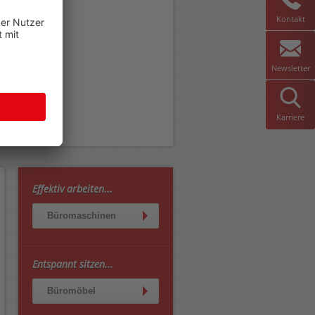
Kontakt
Newsletter
Karriere
Effektiv arbeiten...
Büromaschinen
Entspannt sitzen...
Büromöbel