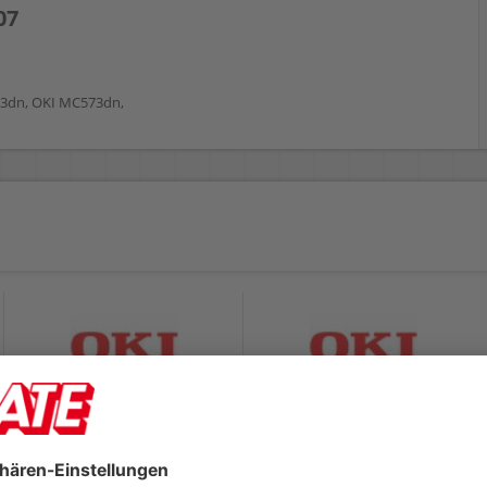
07
63dn, OKI MC573dn,
OKI Lasertoner
OKI Lasertoner
46490605
46490606