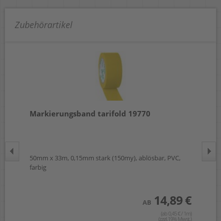
Zubehörartikel
05
Markierungsband tarifold 19770
Si
DU
50mm x 33m, 0,15mm stark (150my), ablösbar, PVC,
50m
farbig
 €
14,89 €
AB
 / 1m)
wst.)
(ab 0,45 € / 1m)
(zzgl.19% Mwst.)