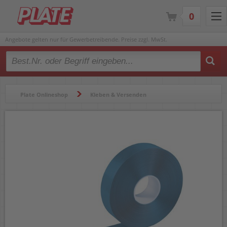
0
Angebote gelten nur für Gewerbetreibende. Preise zzgl. MwSt.
Type 2 or more characters for results.
Plate Onlineshop
Kleben & Versenden
Klebebänder & Abroller
Klebebänder & Klebefilm
Markierungsbänder
Markierungsband Durable DURALINE STRONG 1725