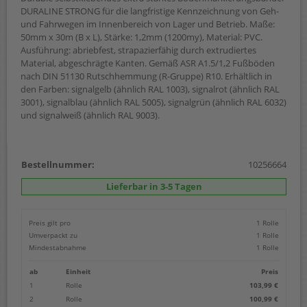
DURALINE STRONG für die langfristige Kennzeichnung von Geh-
und Fahrwegen im Innenbereich von Lager und Betrieb. Maße:
50mm x 30m (B x L), Stärke: 1,2mm (1200my), Material: PVC.
Ausführung: abriebfest, strapazierfähig durch extrudiertes
Material, abgeschrägte Kanten. Gemäß ASR A1.5/1,2 Fußböden
nach DIN 51130 Rutschhemmung (R-Gruppe) R10. Erhältlich in
den Farben: signalgelb (ähnlich RAL 1003), signalrot (ähnlich RAL
3001), signalblau (ähnlich RAL 5005), signalgrün (ähnlich RAL 6032)
und signalweiß (ähnlich RAL 9003).
Bestellnummer:
10256664
Lieferbar in 3-5 Tagen
Preis gilt pro
1 Rolle
Umverpackt zu
1 Rolle
Mindestabnahme
1 Rolle
ab
Einheit
Preis
1
Rolle
103,99 €
2
Rolle
100,99 €