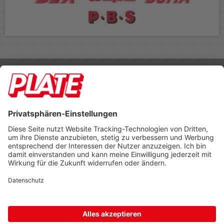
Rufen Sie uns an 04298 401-0
Lieferbedingungen
Impressum
Kontakt
Footer anzeigen
PLATE Büromaterial Vertriebs GmbH
Hilligenwarf 5
28865 Lilienthal
Tel: 04298 401-0
Fax: 04298 401-140
info@plate.de