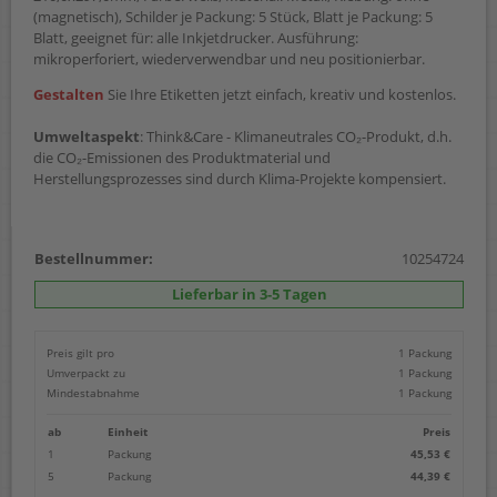
(magnetisch), Schilder je Packung: 5 Stück, Blatt je Packung: 5
Blatt, geeignet für: alle Inkjetdrucker. Ausführung:
mikroperforiert, wiederverwendbar und neu positionierbar.
Gestalten
Sie Ihre Etiketten jetzt einfach, kreativ und kostenlos.
Umweltaspekt
: Think&Care - Klimaneutrales CO₂-Produkt, d.h.
die CO₂-Emissionen des Produktmaterial und
Herstellungsprozesses sind durch Klima-Projekte kompensiert.
Bestellnummer:
10254724
Lieferbar in 3-5 Tagen
Preis gilt pro
1 Packung
Umverpackt zu
1 Packung
Mindestabnahme
1 Packung
ab
Einheit
Preis
1
Packung
45,53 €
5
Packung
44,39 €