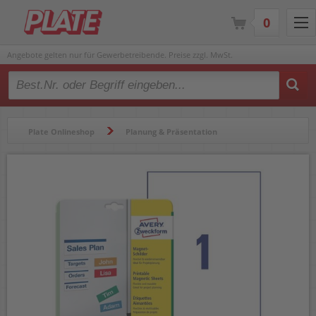
0
Angebote gelten nur für Gewerbetreibende. Preise zzgl. MwSt.
Type 2 or more characters for results.
Plate Onlineshop
Planung & Präsentation
Moderation, Schreibtafeln & Zubehör
Magnete & Magnetbänder
Magnetschilder
Magnetschilder Zweckform J8867-5