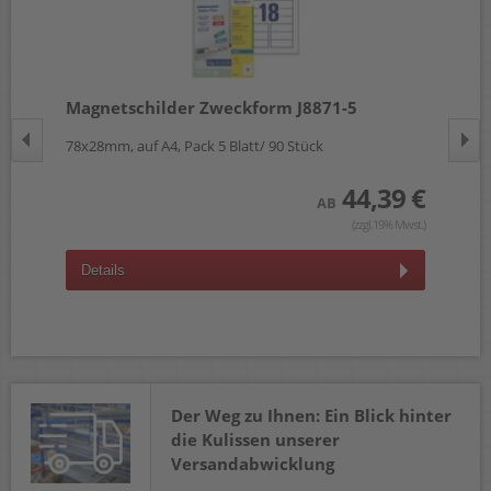
Magnetschilder Zweckform J8871-5
Ma
78x28mm, auf A4, Pack 5 Blatt/ 90 Stück
50x
 €
44,39 €
AB
wst.)
(zzgl.19% Mwst.)
Details
D
Der Weg zu Ihnen: Ein Blick hinter
die Kulissen unserer
Versandabwicklung