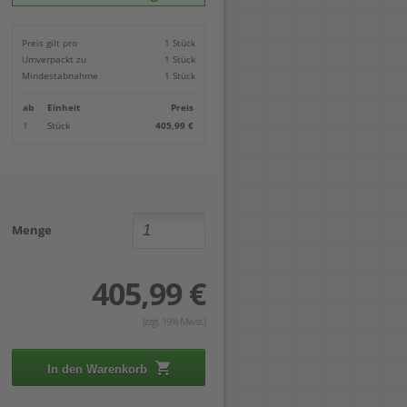
Locher
Geometrie-Sets
Briefwaagen
CDs, DVDs & Aufbewahrung
Bohren
Anschlagschienen
Lineale
Paketwaagen
USB Sticks & Zubehör
Sägen
Preis gilt pro
1 Stück
Lochpfeifen & Lochscheiben
Maßstäbe
Kofferwaagen
Kartenlesegeräte & Speicherkarten
Handwerkzeuge
Panasonic
Umverpackt zu
1 Stück
Winkelmesser
LTO Bänder
Messtechnik
Ricoh
Mindestabnahme
1 Stück
Zeichendreiecke
Externe Festplatten
Schleifen
Samsung
Akkugebläse
ab
Einheit
Preis
Mehr...
1
Stück
405,99 €
Menge
405,99 €
(zzgl. 19% Mwst.)
In den Warenkorb