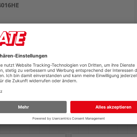
4016HE
dtn, T642, T642n, T642tn, T642dtn, T644, T644n, T644tn, T644dtn.
r Weg zu Ihnen: Ein Blick hinter die Kulissen unserer
rsandabwicklung
der heutigen schnelllebigen Welt spielt der
rsand eine sehr entscheidende Rolle. Für
ternehmen wachsen die Anforderungen bei der
ieferung der Kundschaft stetig. Auch wir
chäftigen...
iterlesen