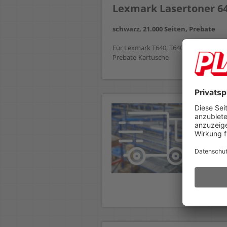
Lexmark Lasertoner 6
schwarz, 21.000 Seiten, Prebate
Für Lexmark T640, T640n, T640dn, T640
Prebate-Kartusche
De
Ve
In 
Ve
Un
Bel
bes
we