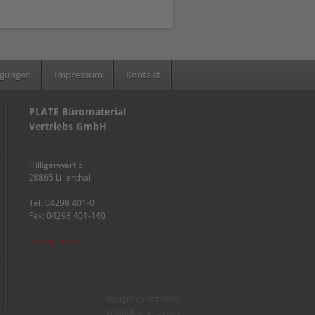
ngungen
Impressum
Kontakt
PLATE Büromaterial
Vertriebs GmbH
Hilligenwarf 5
28865 Lilienthal
Tel: 04298 401-0
Fax: 04298 401-140
info@plate.de
design: construktiv
entwicklung: decoit