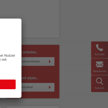
Effektiv arbeiten...
Kontakt
Büromaschinen
Newsletter
Entspannt sitzen...
Büromöbel
Karriere