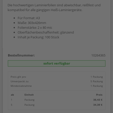
Die hochwertigen Laminierfolien sind abwischbar, reißfest und
kompatibel für alle gängigen Heiß-Laminiergeräte.
Für Format: A3
Maße: 303x426mm
Folienstärke: 2 x 80 mic
Oberflächenbeschaffenheit: glänzend
Inhalt je Packung: 100 Stück
Bestellnummer:
10264365
sofort verfügbar
Preis gilt pro
1 Packung
Umverpackt zu
5 Packung
Mindestabnahme
1 Packung
ab
Einheit
Preis
1
Packung
36,43 €
5
Packung
34,39 €