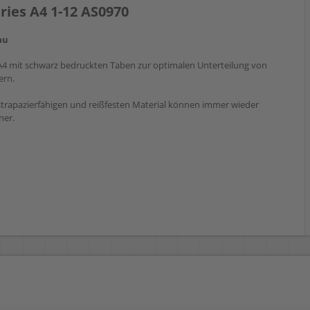
ries A4 1-12 AS0970
rau
N A4 mit schwarz bedruckten Taben zur optimalen Unterteilung von
ern.
 strapazierfähigen und reißfesten Material können immer wieder
ner.