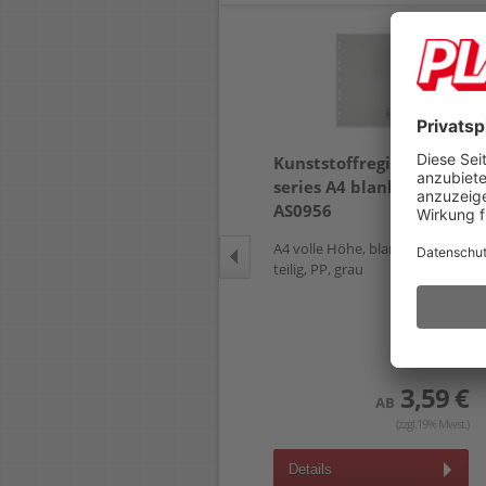
Trennblätter Corona
Kunststoffregister a-
series A4 blanko
AS0956
A4, gelocht, Kraftkarton 230
A4 volle Höhe, blanko, 10-
g/m², Pack 100 Stück
teilig, PP, grau
8,75 €
AB
(zzgl.19% Mwst.)
3,59 €
Details
AB
(zzgl.19% Mwst.)
Details