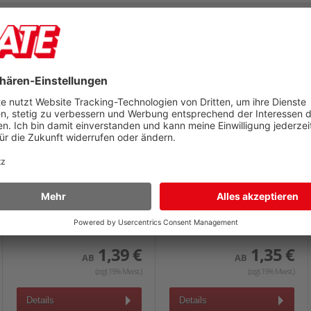
Kunststoffregister a-
Kunststoffregister a-
series A4 1-10 AS0969
series A4 halbe Höhe A-
Z AS0966
A4 volle Höhe, 1-10, 10-teilig,
A4 halbe Höhe, A-Z, 20-teilig,
PP, grau
PP, grau
1,39 €
1,35 €
AB
AB
(zzgl.19% Mwst.)
(zzgl.19% Mwst.)
Details
Details