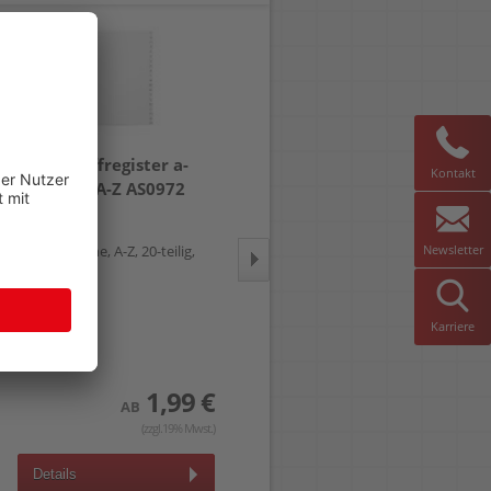
Kunststoffregister a-
Kunststoffregister a-
Kontakt
series A4 A-Z AS0972
series A4 1-31 AS0971
Newsletter
A4 volle Höhe, A-Z, 20-teilig,
A4 volle Höhe, 1-31, 31-teilig,
PP, grau
PP, grau
Karriere
1,99 €
2,89 €
AB
AB
(zzgl.19% Mwst.)
(zzgl.19% Mwst.)
Details
Details