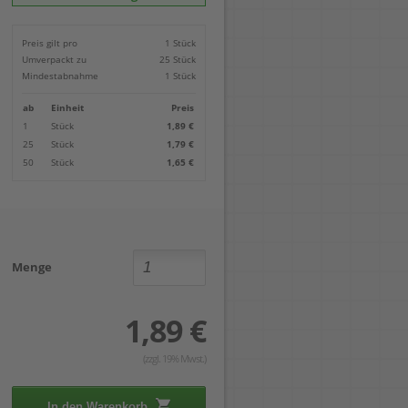
Locher
Geometrie-Sets
Briefwaagen
CDs, DVDs & Aufbewahrung
Bohren
Anschlagschienen
Lineale
Paketwaagen
USB Sticks & Zubehör
Sägen
Preis gilt pro
1 Stück
Lochpfeifen & Lochscheiben
Maßstäbe
Kofferwaagen
Kartenlesegeräte & Speicherkarten
Handwerkzeuge
Panasonic
Umverpackt zu
25 Stück
Winkelmesser
LTO Bänder
Messtechnik
Ricoh
Mindestabnahme
1 Stück
Zeichendreiecke
Externe Festplatten
Schleifen
Samsung
Akkugebläse
ab
Einheit
Preis
Mehr...
1
Stück
1,89 €
25
Stück
1,79 €
50
Stück
1,65 €
Menge
1,89 €
(zzgl. 19% Mwst.)
In den Warenkorb