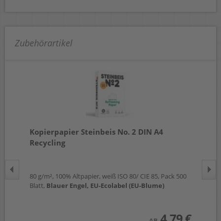
Zubehörartikel
Kopierpapier Steinbeis No. 2 DIN A4
Ko
Recycling
Re
U-
80 g/m², 100% Altpapier, weiß ISO 80/ CIE 85, Pack 500
80 
Blatt,
Blauer Engel, EU-Ecolabel (EU-Blume)
Bla
 €
4,79 €
AB