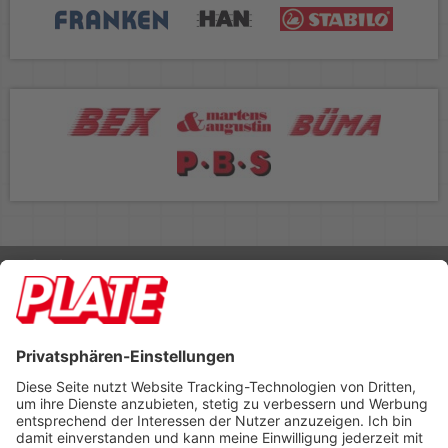
Rufen Sie uns an 04298 401-0
Lieferbedingungen
Impressum
Kontakt
Footer anzeigen
PLATE Büromaterial Vertriebs GmbH