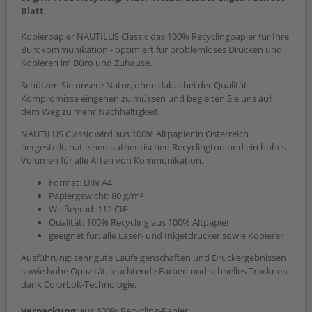
Blatt
Kopierpapier NAUTILUS Classic das 100% Recyclingpapier für Ihre
Bürokommunikation - optimiert für problemloses Drucken und
Kopieren im Büro und Zuhause.
Schützen Sie unsere Natur, ohne dabei bei der Qualität
Kompromisse eingehen zu müssen und begleiten Sie uns auf
dem Weg zu mehr Nachhaltigkeit.
NAUTILUS Classic wird aus 100% Altpapier in Österreich
hergestellt, hat einen authentischen Recyclington und ein hohes
Volumen für alle Arten von Kommunikation.
Format: DIN A4
Papiergewicht: 80 g/m²
Weißegrad: 112 CIE
Qualität: 100% Recycling aus 100% Altpapier
geeignet für: alle Laser- und Inkjetdrucker sowie Kopierer
Ausführung: sehr gute Laufeigenschaften und Druckergebnissen
sowie hohe Opazität, leuchtende Farben und schnelles Trocknen
dank ColorLok-Technologie.
Verpackung
: aus 100% Recycling-Papier.