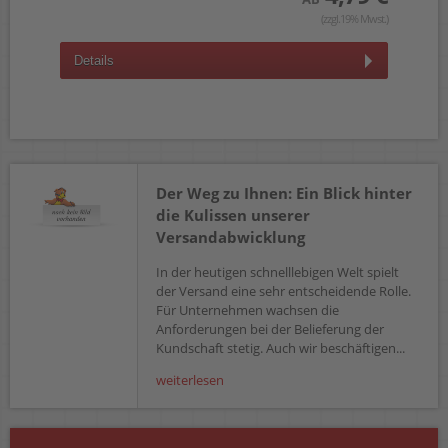
wst.)
(zzgl.19% Mwst.)
Details
D
Der Weg zu Ihnen: Ein Blick hinter
die Kulissen unserer
Versandabwicklung
In der heutigen schnelllebigen Welt spielt
der Versand eine sehr entscheidende Rolle.
Für Unternehmen wachsen die
Anforderungen bei der Belieferung der
Kundschaft stetig. Auch wir beschäftigen...
weiterlesen