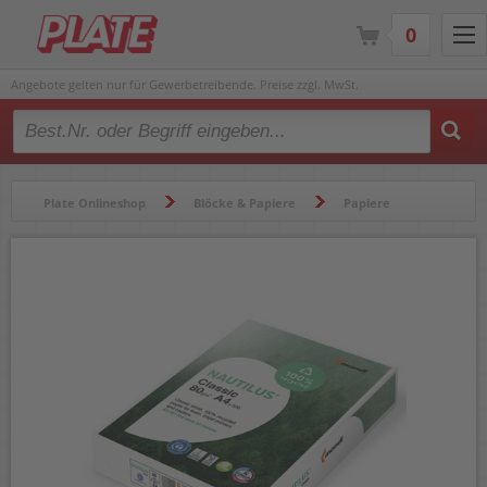
0
Angebote gelten nur für Gewerbetreibende. Preise zzgl. MwSt.
Type 2 or more characters for results.
Plate Onlineshop
Blöcke & Papiere
Papiere
Druckerpapiere
Recyclingpapiere
Kopierpapier Nautilus Classic DIN A4 Recycling