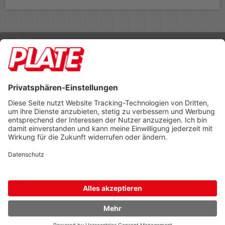
Rufen Sie uns an 04298 401-0
Lieferbedingungen
Impressum
Kontakt
Footer anzeigen
PLATE Büromaterial Vertriebs GmbH
Hilligenwarf 5
28865 Lilienthal
Tel: 04298 401-0
Fax: 04298 401-140
info@plate.de
design: construktiv
entwicklung: decoit