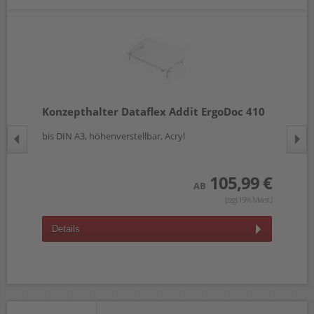
Konzepthalter Dataflex Addit ErgoDoc 410
Ko
hl,
bis DIN A3, höhenverstellbar, Acryl
bis
sil
105,99 €
 €
AB
(zzgl.19% Mwst.)
wst.)
Details
D