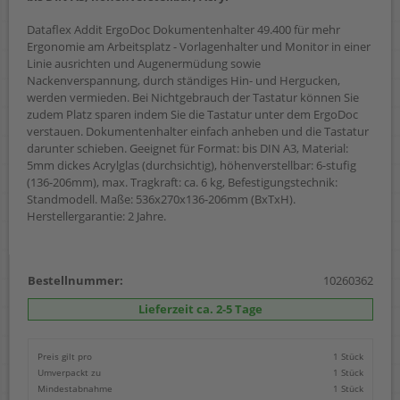
Dataflex Addit ErgoDoc Dokumentenhalter 49.400 für mehr
Ergonomie am Arbeitsplatz - Vorlagenhalter und Monitor in einer
Linie ausrichten und Augenermüdung sowie
Nackenverspannung, durch ständiges Hin- und Hergucken,
werden vermieden. Bei Nichtgebrauch der Tastatur können Sie
zudem Platz sparen indem Sie die Tastatur unter dem ErgoDoc
verstauen. Dokumentenhalter einfach anheben und die Tastatur
darunter schieben. Geeignet für Format: bis DIN A3, Material:
5mm dickes Acrylglas (durchsichtig), höhenverstellbar: 6-stufig
(136-206mm), max. Tragkraft: ca. 6 kg, Befestigungstechnik:
Standmodell. Maße: 536x270x136-206mm (BxTxH).
Herstellergarantie: 2 Jahre.
Bestellnummer:
10260362
Lieferzeit ca. 2-5 Tage
Preis gilt pro
1 Stück
Umverpackt zu
1 Stück
Mindestabnahme
1 Stück