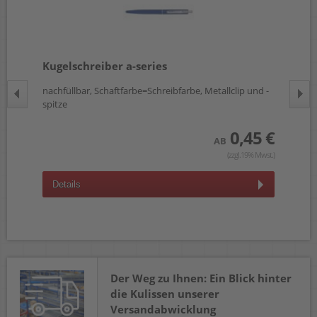
Kugelschreiber a-series
Kl
nachfüllbar, Schaftfarbe=Schreibfarbe, Metallclip und -
A4,
spitze
Auf
 €
0,45 €
AB
wst.)
(zzgl.19% Mwst.)
Details
D
Der Weg zu Ihnen: Ein Blick hinter
die Kulissen unserer
Versandabwicklung