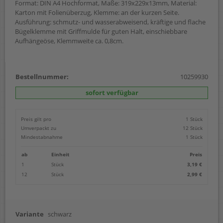
Format: DIN A4 Hochformat, Maße: 319x229x13mm, Material:
Karton mit Folienüberzug, Klemme: an der kurzen Seite.
Ausführung: schmutz- und wasserabweisend, kräftige und flache
Bügelklemme mit Griffmulde für guten Halt, einschiebbare
Aufhängeöse, Klemmweite ca. 0,8cm.
Bestellnummer:
10259930
sofort verfügbar
Preis gilt pro
1 Stück
Umverpackt zu
12 Stück
Mindestabnahme
1 Stück
ab
Einheit
Preis
1
Stück
3,19 €
12
Stück
2,99 €
Variante
schwarz