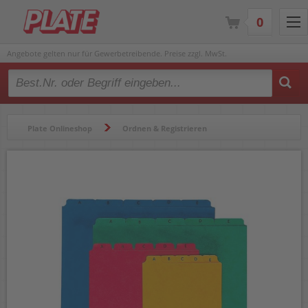
0
Angebote gelten nur für Gewerbetreibende. Preise zzgl. MwSt.
Type 2 or more characters for results.
Plate Onlineshop
Ordnen & Registrieren
Karteien & Zubehör
Karteiregister
Karteikartenregister Pagna Leitkartenregister 25251