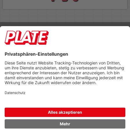
Rufen Sie uns an 04298 401-0
Lieferbedingungen
Impressum
Kontakt
Footer anzeigen
PLATE Büromaterial Vertriebs GmbH
Hilligenwarf 5
28865 Lilienthal
Tel: 04298 401-0
Fax: 04298 401-140
info@plate.de
design: construktiv