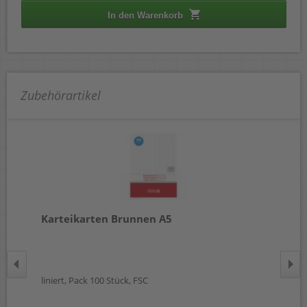
In den Warenkorb
Zubehörartikel
Karteikarten Brunnen A5
Ka
Kun
liniert, Pack 100 Stück, FSC
 €
wst.)