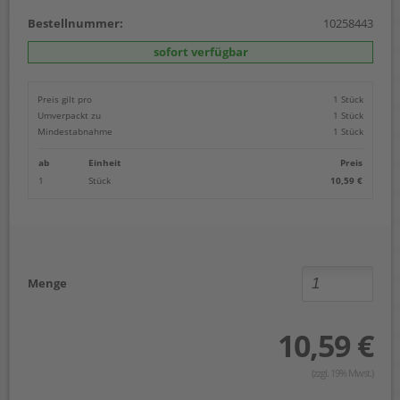
Bestellnummer:
10258443
sofort verfügbar
Preis gilt pro
1 Stück
Umverpackt zu
1 Stück
Mindestabnahme
1 Stück
ab
Einheit
Preis
1
Stück
10,59 €
Menge
10,59 €
(zzgl. 19% Mwst.)