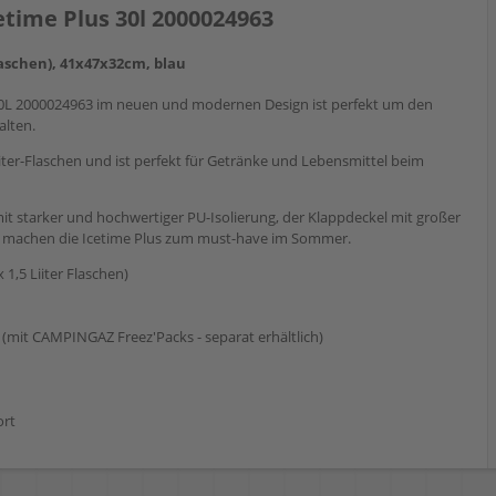
time Plus 30l 2000024963
Flaschen), 41x47x32cm, blau
L 2000024963 im neuen und modernen Design ist perfekt um den
alten.
Liter-Flaschen und ist perfekt für Getränke und Lebensmittel beim
t starker und hochwertiger PU-Isolierung, der Klappdeckel mit großer
ff machen die Icetime Plus zum must-have im Sommer.
1,5 Liiter Flaschen)
 (mit CAMPINGAZ Freez'Packs - separat erhältlich)
ort