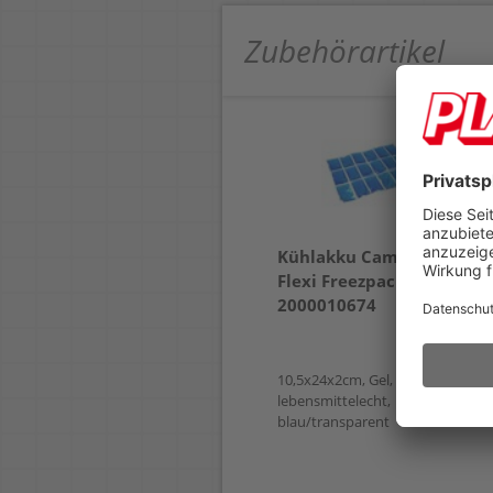
Zubehörartikel
Kühlakku Campingaz
Flexi Freezpack M
2000010674
10,5x24x2cm, Gel, flexibel,
lebensmittelecht,
blau/transparent