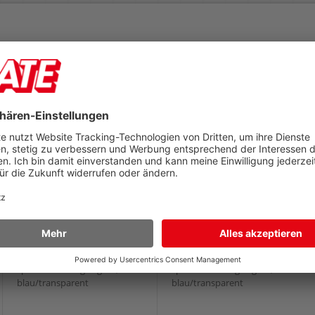
Kühlakku Campingaz
Kühlakku Campingaz
FreezPack M20 9378
FreezPack M30
21628ZCL
20x17x3cm, Kühlmittel,
26x20x3cm, Kühlmittel,
lebensmittelecht,
lebensmittelecht,
spülmaschinengeeignet,
spülmaschinengeeignet,
blau/transparent
blau/transparent