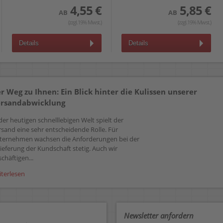
4,55 €
5,85 €
AB
AB
(zzgl.19% Mwst.)
(zzgl.19% Mwst.)
Details
Details
r Weg zu Ihnen: Ein Blick hinter die Kulissen unserer
rsandabwicklung
der heutigen schnelllebigen Welt spielt der
rsand eine sehr entscheidende Rolle. Für
ternehmen wachsen die Anforderungen bei der
ieferung der Kundschaft stetig. Auch wir
chäftigen...
iterlesen
Newsletter anfordern