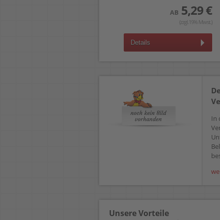
5,29 €
AB
(zzgl.19% Mwst.)
Details
De
Ve
In 
Ve
Un
Bel
bes
we
Unsere Vorteile