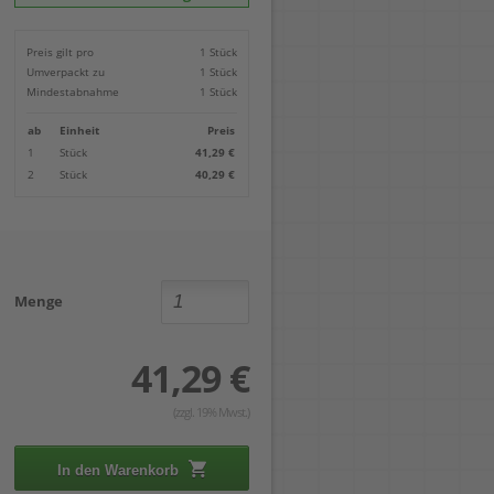
Locher
Geometrie-Sets
Briefwaagen
CDs, DVDs & Aufbewahrung
Bohren
Anschlagschienen
Lineale
Paketwaagen
USB Sticks & Zubehör
Sägen
Preis gilt pro
1 Stück
Lochpfeifen & Lochscheiben
Maßstäbe
Kofferwaagen
Kartenlesegeräte & Speicherkarten
Handwerkzeuge
Panasonic
Umverpackt zu
1 Stück
Winkelmesser
LTO Bänder
Messtechnik
Ricoh
Mindestabnahme
1 Stück
Zeichendreiecke
Externe Festplatten
Schleifen
Samsung
Akkugebläse
ab
Einheit
Preis
Mehr...
1
Stück
41,29 €
2
Stück
40,29 €
Menge
41,29 €
(zzgl. 19% Mwst.)
In den Warenkorb