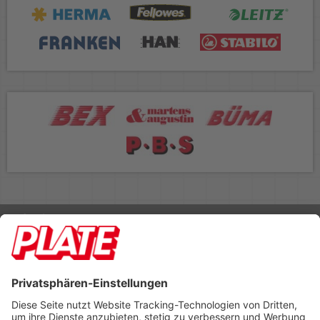
Rufen Sie uns an 04298 401-0
Lieferbedingungen
Impressum
Kontakt
Footer anzeigen
PLATE Büromaterial Vertriebs GmbH