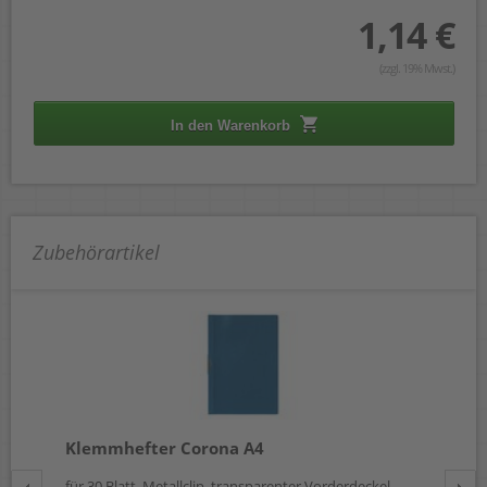
1,14 €
(zzgl. 19% Mwst.)
In den Warenkorb
Zubehörartikel
Klemmhefter Corona A4
Ju
für 30 Blatt, Metallclip, transparenter Vorderdeckel,
DIN