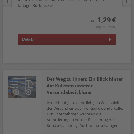
farbiger Rückdeckel
 €
1,29 €
AB
wst.)
(zzgl.19% Mwst.)
D
Details
Der Weg zu Ihnen: Ein Blick hinter
die Kulissen unserer
Versandabwicklung
In der heutigen schnelllebigen Welt spielt
der Versand eine sehr entscheidende Rolle.
Für Unternehmen wachsen die
Anforderungen bei der Belieferung der
Kundschaft stetig. Auch wir beschäftigen...