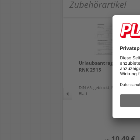
Zubehörartikel
Powerstrips Tesa
Urlaubsantragblock
Klebenagel Tapeten &
RNK 2915
Putz 77774-00000-00
höhenverstellbar, Haftkraft
DIN A5, geblockt, Block 50
bis ca. 1000g, ablösbar,
Blatt
wiederverwendbar, Pack 2
Stück
5,75 €
AB
(zzgl.19% Mwst.)
10,49 €