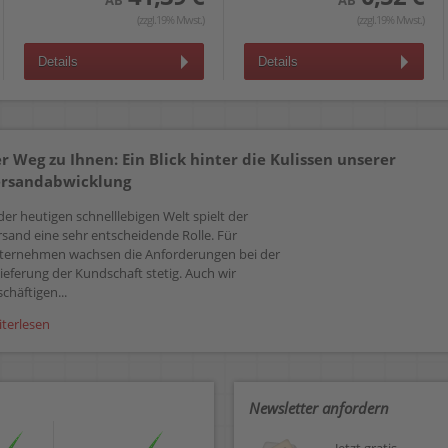
AB
AB
(zzgl.19% Mwst.)
(zzgl.19% Mwst.)
Details
Details
r Weg zu Ihnen: Ein Blick hinter die Kulissen unserer
rsandabwicklung
der heutigen schnelllebigen Welt spielt der
rsand eine sehr entscheidende Rolle. Für
ternehmen wachsen die Anforderungen bei der
ieferung der Kundschaft stetig. Auch wir
chäftigen...
iterlesen
Newsletter anfordern