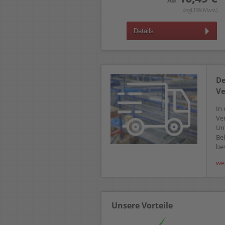
AB
Details
(zzgl.19% Mwst.)
Details
De
Ve
In 
Ve
Un
Bel
bes
we
Unsere Vorteile