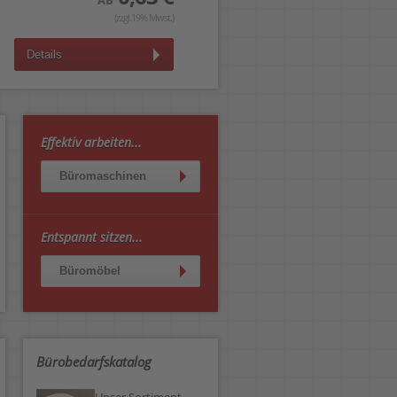
AB
AB
(zzgl.19% Mwst.)
(zzgl.19% Mwst.)
Details
Details
Effektiv arbeiten...
Büromaschinen
Entspannt sitzen...
Büromöbel
Bürobedarfskatalog