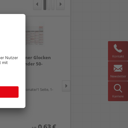
Kontakt
Jahresplaner Glocken
Jahresplaner Zettler
Tafelkalender 50-
Tafelkalender 908
11317007
661128
Newsletter
A4 quer, 6 Monate/1 Seite,
Papprückwand, 1-sprachig
A4 quer, 6 Monate/1 Seite, 1-
sprachig
Karriere
0,63 €
2,75 €