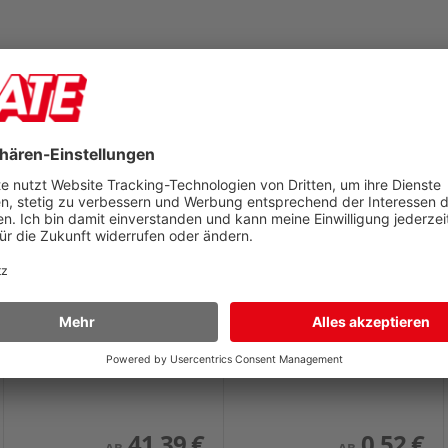
Zehnjahresplaner
Jahresplaner Glocken
Brunnen Zehnjahres-
Tafelkalender 50-
Kalender 10-70145007
12217007
A4 quer, 12 Monate/1 Seite,
Spiralbindung
A5 quer, 6 Monate/1 Seite, 1-
sprachig
41,39 €
0,52 €