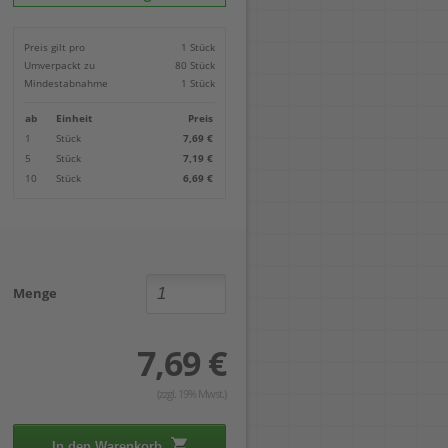
Locher
Geometrie-Sets
Briefwaagen
CDs, DVDs & Aufbewahrung
Bohren
Anschlagschienen
Lineale
Paketwaagen
USB Sticks & Zubehör
Sägen
Preis gilt pro
1 Stück
Lochpfeifen & Lochscheiben
Maßstäbe
Kofferwaagen
Kartenlesegeräte & Speicherkarten
Handwerkzeuge
Panasonic
Umverpackt zu
80 Stück
Winkelmesser
LTO Bänder
Messtechnik
Ricoh
Mindestabnahme
1 Stück
Zeichendreiecke
Externe Festplatten
Schleifen
Samsung
Akkugebläse
ab
Einheit
Preis
Mehr...
1
Stück
7,69 €
5
Stück
7,19 €
10
Stück
6,69 €
Menge
7,69 €
(zzgl. 19% Mwst.)
In den Warenkorb