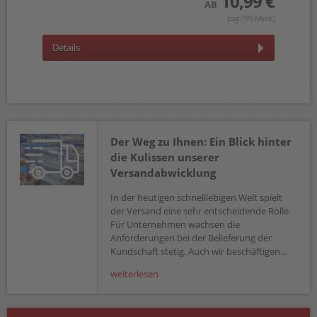
10,99 €
 €
AB
(zzgl.19% Mwst.)
wst.)
Details
D
Der Weg zu Ihnen: Ein Blick hinter
die Kulissen unserer
Versandabwicklung
In der heutigen schnelllebigen Welt spielt
der Versand eine sehr entscheidende Rolle.
Für Unternehmen wachsen die
Anforderungen bei der Belieferung der
Kundschaft stetig. Auch wir beschäftigen...
weiterlesen