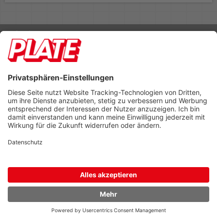
Rufen Sie uns an 04298 401-0
Lieferbedingungen
Impressum
Kontakt
Footer anzeigen
PLATE Büromaterial Vertriebs GmbH
Hilligenwarf 5
28865 Lilienthal
Tel: 04298 401-0
Fax: 04298 401-140
info@plate.de
design: construktiv
entwicklung: decoit