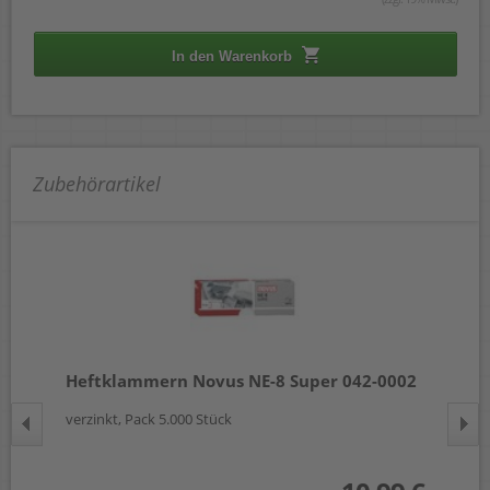
In den Warenkorb
Zubehörartikel
Heftklammern Novus NE-8 Super 042-0002
He
0mm,
verzinkt, Pack 5.000 Stück
ele
für