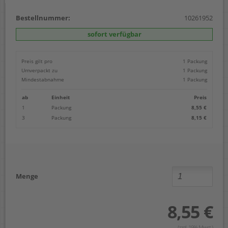
Bestellnummer:
10261952
sofort verfügbar
Preis gilt pro
1 Packung
Umverpackt zu
1 Packung
Mindestabnahme
1 Packung
ab
Einheit
Preis
1
Packung
8,55 €
3
Packung
8,15 €
Menge
8,55 €
(zzgl. 19% Mwst.)