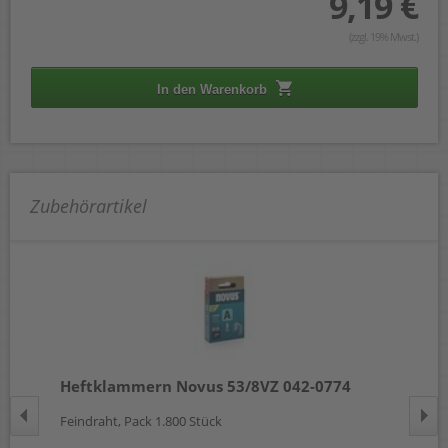
9,19 €
(zzgl. 19% Mwst.)
In den Warenkorb
Zubehörartikel
Heftklammern Novus 53/8VZ 042-0774
He
Feindraht, Pack 1.800 Stück
Fei