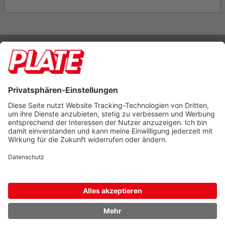
Rufen Sie uns an 04298 401-0
Lieferbedingungen
Impressum
Kontakt
Footer anzeigen
PLATE Büromaterial Vertriebs GmbH
Hilligenwarf 5
28865 Lilienthal
Tel: 04298 401-0
Fax: 04298 401-140
info@plate.de
design: construktiv
entwicklung: decoit