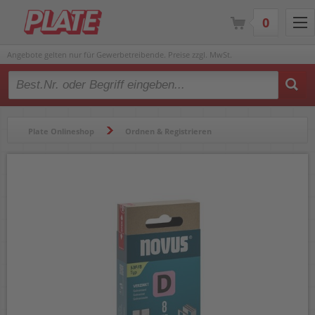
0
Angebote gelten nur für Gewerbetreibende. Preise zzgl. MwSt.
Type 2 or more characters for results.
Plate Onlineshop
Ordnen & Registrieren
Heftgeräte & Zubehör
Heftklammern
Heftklammern Novus 53F/8 042-0789