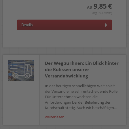
 €
9,85 €
AB
wst.)
(zzgl.19% Mwst.)
Details
D
Der Weg zu Ihnen: Ein Blick hinter
die Kulissen unserer
Versandabwicklung
In der heutigen schnelllebigen Welt spielt
der Versand eine sehr entscheidende Rolle.
Für Unternehmen wachsen die
Anforderungen bei der Belieferung der
Kundschaft stetig. Auch wir beschäftigen...
weiterlesen