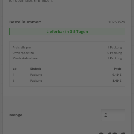
für optimales Eintreiben.
Bestellnummer:
10253529
Lieferbar in 3-5 Tagen
Preis gilt pro
1 Packung
Umverpackt zu
6 Packung
Mindestabnahme
1 Packung
ab
Einheit
Preis
1
Packung
9,19 €
6
Packung
8,49 €
Menge