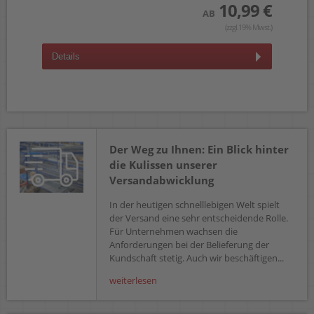
 €
10,99 €
AB
wst.)
(zzgl.19% Mwst.)
Details
D
Der Weg zu Ihnen: Ein Blick hinter
die Kulissen unserer
Versandabwicklung
In der heutigen schnelllebigen Welt spielt
der Versand eine sehr entscheidende Rolle.
Für Unternehmen wachsen die
Anforderungen bei der Belieferung der
Kundschaft stetig. Auch wir beschäftigen...
weiterlesen