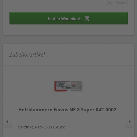
(zzgl. 19% Mwst.)
In den Warenkorb
Zubehörartikel
-
Heftklammern Novus NE-8 Super 042-0002
En
verzinkt, Pack 5.000 Stück
für