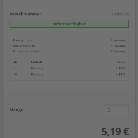
Bestellnummer:
10259806
sofort verfügbar
Preis gilt pro
1 Packung
Umverpackt zu
1 Packung
Mindestabnahme
1 Packung
ab
Einheit
Preis
1
Packung
5,19 €
10
Packung
4,39 €
Menge
5,19 €