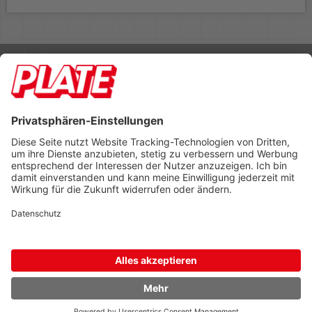
Rufen Sie uns an 04298 401-0
Lieferbedingungen
Impressum
Kontakt
Footer anzeigen
PLATE Büromaterial Vertriebs GmbH
Hilligenwarf 5
28865 Lilienthal
Tel: 04298 401-0
Fax: 04298 401-140
info@plate.de
design: construktiv
entwicklung: decoit