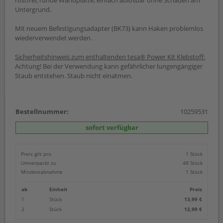
Untergrund.
Mit neuem Befestigungsadapter (BK73) kann Haken problemlos
wiederverwendet werden.
Sicherheitshinweis zum enthaltenden tesa® Power Kit Klebstoff:
Achtung! Bei der Verwendung kann gefährlicher lungengängiger
Staub entstehen. Staub nicht einatmen.
Bestellnummer:
10259531
sofort verfügbar
Preis gilt pro
1 Stück
Umverpackt zu
48 Stück
Mindestabnahme
1 Stück
ab
Einheit
Preis
1
Stück
13,99 €
2
Stück
12,99 €