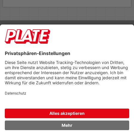
Rufen Sie uns an 04298 401-0
Lieferbedingungen
Impressum
Kontakt
Footer anzeigen
PLATE Büromaterial Vertriebs GmbH
Hilligenwarf 5
28865 Lilienthal
Tel: 04298 401-0
Fax: 04298 401-140
info@plate.de
design: construktiv
entwicklung: decoit