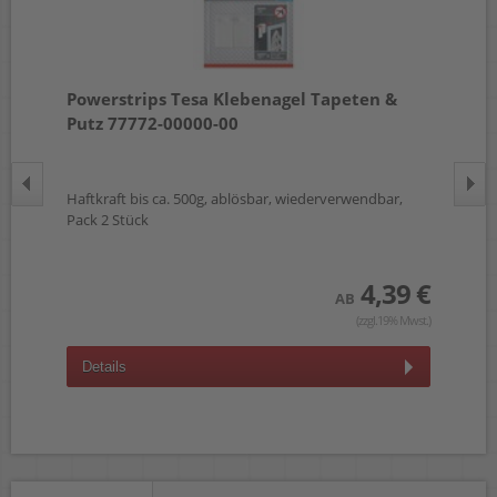
Powerstrips Tesa Klebenagel Tapeten &
To
Putz 77772-00000-00
00
Haftkraft bis ca. 500g, ablösbar, wiederverwendbar,
14x
Pack 2 Stück
hoc
 €
wst.)
4,39 €
AB
(zzgl.19% Mwst.)
Details
D