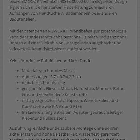
tesa® SMOOZ Klebehaken 40318-00000-00 im eleganten Design
eignen sich mit einer starken Halteleistung zum sicheren
Aufhängen von Handtüchern, Bademänteln oder anderen
Badutensilien.
Mit der patentierten POWER.KIT Wandbefestigungstechnologie
kann der runde Handtuchhalter schnell, einfach und ganz ohne
Bohren auf einer Vielzahl von Untergründen angebracht und
jederzeit rückstandsfrei wieder entfernt werden.
Kein Lärm, keine Bohrlöcher und kein Dreck!
Material: verchromtes Metall
Abmessungen: 3,7 x 3,7 x 3,7 cm
max. belastbar bis: 4 kg
geeignet für: Fliesen, Metall, Naturstein, Marmor, Beton,
Glas und verschiedene Kunststoffe
nicht geeignet: für Putz, Tapeten, Wandtextilien und
Kunststoffe wie PP, PE und PTFE
Im Lieferumfang enthalten: Adapter, gebrauchsfertiger
Kleber und Füllassistent.
Ausführung: einfache unde saubere Montage ohne Bohren,
sicherer Halt und hohe Belastbarkeit, wasserfest, garantiert
rostfrei, runde Wandplatte, einfach ablösbar ohne Schäden am