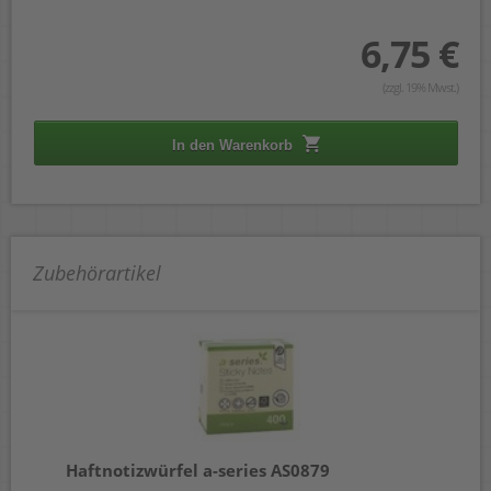
6,75 €
(zzgl. 19% Mwst.)
In den Warenkorb
Zubehörartikel
Haftnotizwürfel a-series AS0879
Ha