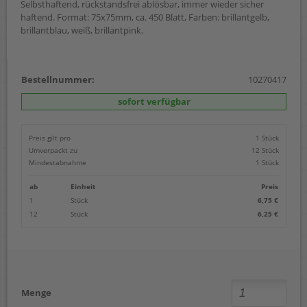
Selbsthaftend, rückstandsfrei ablösbar, immer wieder sicher
haftend. Format: 75x75mm, ca. 450 Blatt, Farben: brillantgelb,
brillantblau, weiß, brillantpink.
Bestellnummer:
10270417
sofort verfügbar
Preis gilt pro
1 Stück
Umverpackt zu
12 Stück
Mindestabnahme
1 Stück
ab
Einheit
Preis
1
Stück
6,75 €
12
Stück
6,25 €
Menge