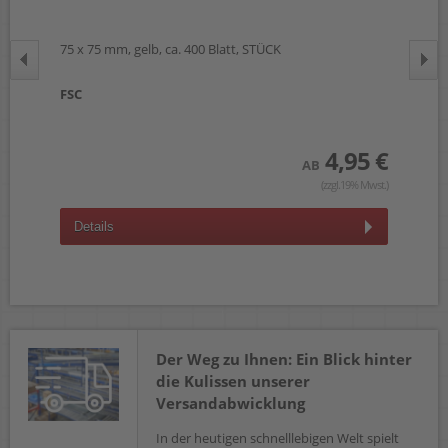
75 
75 x 75 mm, gelb, ca. 400 Blatt, STÜCK
FSC
 €
4,95 €
wst.)
AB
(zzgl.19% Mwst.)
D
Details
Der Weg zu Ihnen: Ein Blick hinter
die Kulissen unserer
Versandabwicklung
In der heutigen schnelllebigen Welt spielt