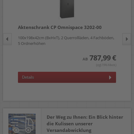
Aktenschrank CP Omnispace 3202-00
Ei
en,
100x198x42cm (BxHxT), 2 Querrollläden, 4 Fachböden,
für
5 Ordnerhöhen
 €
787,99 €
AB
wst.)
(zzgl.19% Mwst.)
D
Details
Der Weg zu Ihnen: Ein Blick hinter
die Kulissen unserer
Versandabwicklung