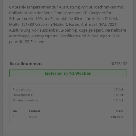
CP Stahl-Hängerahmen zur Ausrüstung von Büroschränken mit
Rollladentüren der Serie Omnispace von CP. Geeignet für:
Schrankbreite 100cm / Schranktiefe 42cm, für Hefter: DIN A4,
Maße: 121x837x355mm (HxBxT), Farbe: Anthrazit (RAL 7021),
Ausführung: voll ausziehbar, 2-bahnig, kugelgelagert, verstellbare
Mittelstege, Auszugssperre. Zertifikate und Zulassungen: TÜV-
geprüft, GS-Zeichen.
Bestellnummer:
10273452
Lieferbar in 1-2 Wochen
Preis gilt pro
1 Stück
Umverpackt zu
1 Stück
Mindestabnahme
1 Stück
ab
Einheit
Preis
1
Stück
226,99 €