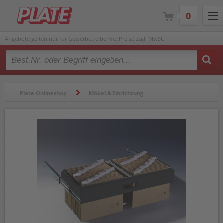
0
Angebote gelten nur für Gewerbetreibende. Preise zzgl. MwSt.
Type 2 or more characters for results.
Plate Onlineshop
Möbel & Einrichtung
Schränke & Regale
Büroschränke & Zubehör
Zubehör Büroschränke
Hängerahmen CP Omnispace 3202-811