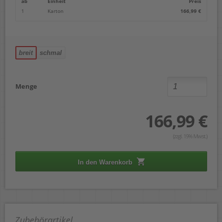
ab
Einheit
Preis
1
Karton
166,99 €
breit
schmal
Menge
166,99 €
(zzgl. 19% Mwst.)
In den Warenkorb
Zubehörartikel