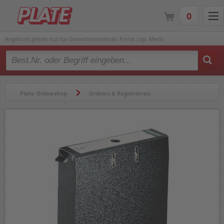
0
Angebote gelten nur für Gewerbetreibende. Preise zzgl. MwSt.
Type 2 or more characters for results.
Plate Onlineshop
Ordnen & Registrieren
Registraturen & Zubehör
Hängeregistraturen
Hängeordner
Hängeordner Centra 280210