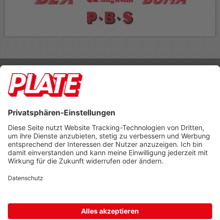
Rufen Sie uns an 04298 401-0
Lieferbedingungen
Impressum
Kontakt
Footer anzeigen
PLATE Büromaterial Vertriebs GmbH
Hilligenwarf 5
28865 Lilienthal
Tel: 04298 401-0
Fax: 04298 401-140
info@plate.de