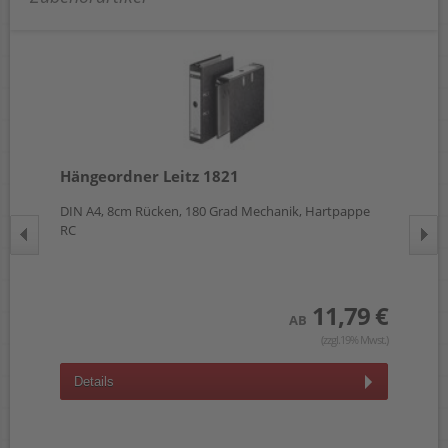
Hängeordner Leitz 1821
Hä
n 20
DIN A4, 8cm Rücken, 180 Grad Mechanik, Hartpappe
DIN
RC
RC
 €
wst.)
11,79 €
AB
(zzgl.19% Mwst.)
Details
D