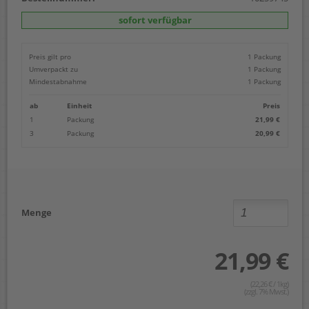
sofort verfügbar
Preis gilt pro
1 Packung
Umverpackt zu
1 Packung
Mindestabnahme
1 Packung
ab
Einheit
Preis
1
Packung
21,99 €
3
Packung
20,99 €
Menge
21,99 €
(22,26 € / 1kg)
(zzgl. 7% Mwst.)