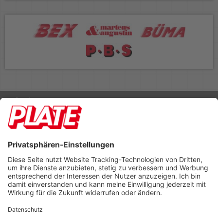
Rufen Sie uns an 04298 401-0
Lieferbedingungen
Impressum
Kontakt
Footer anzeigen
PLATE Büromaterial Vertriebs GmbH
Hilligenwarf 5
28865 Lilienthal