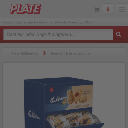
0
Angebote gelten nur für Gewerbetreibende. Preise zzgl. MwSt.
Type 2 or more characters for results.
Plate Onlineshop
Haushalt & Arbeitsschutz
Catering & Zubehör
Süßwaren & Snacks
Kekse & Gebäck
Gebäckmischung Bahlsen Süßes Dreierlei