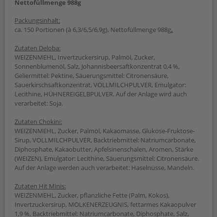
Nettofüllmenge 988g
Packungsinhalt:
ca. 150 Portionen (à 6,3/6,5/6,9g), Nettofüllmenge 988g
.
Zutaten Deloba:
WEIZENMEHL, Invertzuckersirup, Palmöl, Zucker,
Sonnenblumenöl, Salz, Johannisbeersaftkonzentrat 0,4 %,
Geliermittel: Pektine, Säuerungsmittel: Citronensäure,
Sauerkirschsaftkonzentrat, VOLLMILCHPULVER, Emulgator:
Lecithine, HÜHNEREIGELBPULVER. Auf der Anlage wird auch
verarbeitet: Soja.
Zutaten Chokini:
WEIZENMEHL, Zucker, Palmöl, Kakaomasse, Glukose-Fruktose-
Sirup, VOLLMILCHPULVER, Backtriebmittel: Natriumcarbonate,
Diphosphate, Kakaobutter, Apfelsinenschalen, Aromen, Stärke
(WEIZEN), Emulgator: Lecithine, Säuerungsmittel: Citronensäure.
Auf der Anlage werden auch verarbeitet: Haselnüsse, Mandeln.
Zutaten Hit Minis:
WEIZENMEHL, Zucker, pflanzliche Fette (Palm, Kokos),
Invertzuckersirup, MOLKENERZEUGNIS, fettarmes Kakaopulver
1,9 %, Backtriebmittel: Natriumcarbonate, Diphosphate, Salz,