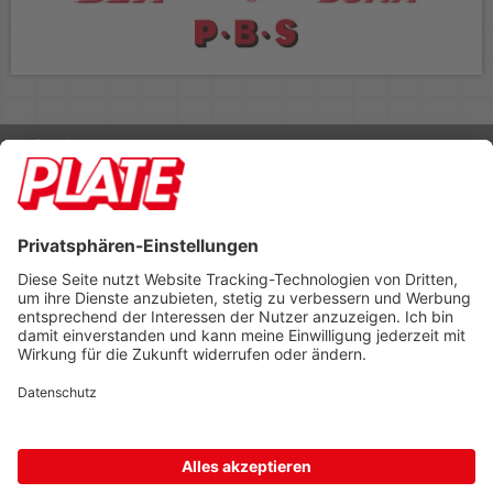
Rufen Sie uns an 04298 401-0
Lieferbedingungen
Impressum
Kontakt
Footer anzeigen
PLATE Büromaterial Vertriebs GmbH
Hilligenwarf 5
28865 Lilienthal
Tel: 04298 401-0
Fax: 04298 401-140
info@plate.de