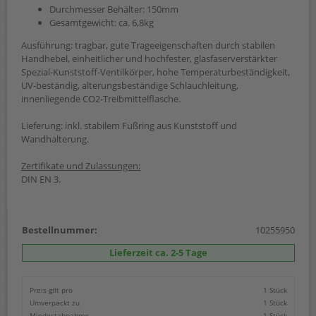
Durchmesser Behälter: 150mm
Gesamtgewicht: ca. 6,8kg
Ausführung: tragbar, gute Trageeigenschaften durch stabilen
Handhebel, einheitlicher und hochfester, glasfaserverstärkter
Spezial-Kunststoff-Ventilkörper, hohe Temperaturbeständigkeit,
UV-beständig, alterungsbeständige Schlauchleitung,
innenliegende CO2-Treibmittelflasche.
Lieferung: inkl. stabilem Fußring aus Kunststoff und
Wandhalterung.
Zertifikate und Zulassungen:
DIN EN 3.
Bestellnummer:
10255950
Lieferzeit ca. 2-5 Tage
Preis gilt pro
1 Stück
Umverpackt zu
1 Stück
Mindestabnahme
1 Stück