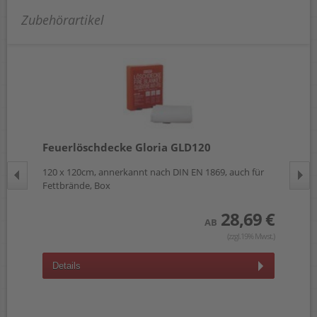
Zubehörartikel
Feuerlöschdecke Gloria GLD120
Fe
r
120 x 120cm, annerkannt nach DIN EN 1869, auch für
120
Fettbrände, Box
Fet
 €
28,69 €
AB
wst.)
(zzgl.19% Mwst.)
Details
D