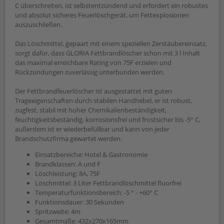
C überschreiten, ist selbstentzündend und erfordert ein robustes
und absolut sicheres Feuerlöschgerät, um Fettexplosionen
auszuschließen.
Das Löschmittel, gepaart mit einem speziellen Zerstäubereinsatz,
sorgt dafür, dass GLORIA Fettbrandlöscher schon mit 3 l Inhalt
das maximal erreichbare Rating von 75F erzielen und
Rückzündungen zuverlässig unterbunden werden.
Der Fettbrandfeuerlöscher ist ausgestattet mit guten
Trageeigenschaften durch stabilen Handhebel, er ist robust,
zugfest, stabil mit hoher Chemikalienbeständigkeit,
feuchtigkeitsbeständig, korrosionsfrei und frostsicher bis -5° C,
außerdem ist er wiederbefüllbar und kann von jeder
Brandschutzfirma gewartet werden.
Einsatzbereiche: Hotel & Gastronomie
Brandklassen: A und F
Löschleistung: 8A, 75F
Löschmittel: 3 Liter Fettbrandlöschmittel fluorfrei
Temperaturfunktionsbereich: -5 ° - +60° C
Funktionsdauer: 30 Sekunden
Spritzweite: 4m
Gesamtmaße: 432x270x165mm