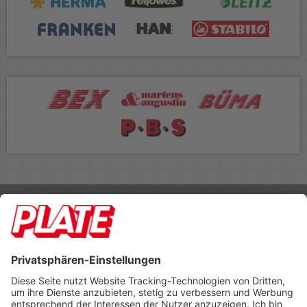
Rufen Sie uns an 04298 401-0
Lieferbedingungen
Impressum
Kontakt
Footer anzeigen
PLATE Büromaterial Vertriebs GmbH