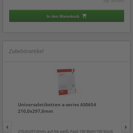
(zzgl. 19% Mwst.)
In den Warenkorb
Zubehörartikel
Universaletiketten a-series AS0654
Fa
210,0x297,0mm
ck
210
210,0x297,0mm, auf A4, weiß, Pack 100 Blatt/100 Stück