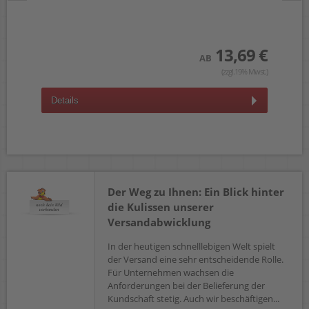
 €
wst.)
13,69 €
AB
(zzgl.19% Mwst.)
Details
D
Der Weg zu Ihnen: Ein Blick hinter
die Kulissen unserer
Versandabwicklung
In der heutigen schnelllebigen Welt spielt
der Versand eine sehr entscheidende Rolle.
Für Unternehmen wachsen die
Anforderungen bei der Belieferung der
Kundschaft stetig. Auch wir beschäftigen...