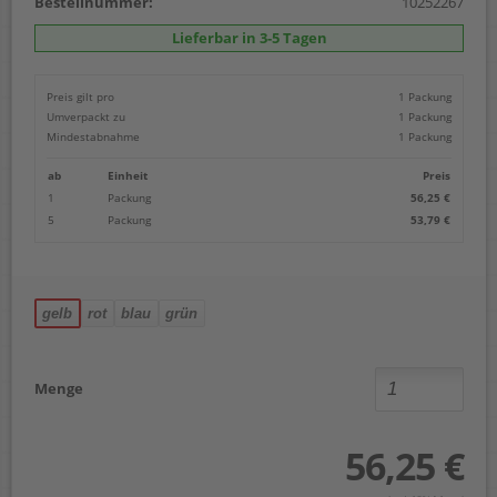
Bestellnummer:
10252267
Lieferbar in 3-5 Tagen
Preis gilt pro
1 Packung
Umverpackt zu
1 Packung
Mindestabnahme
1 Packung
ab
Einheit
Preis
1
Packung
56,25 €
5
Packung
53,79 €
gelb
rot
blau
grün
Menge
56,25 €