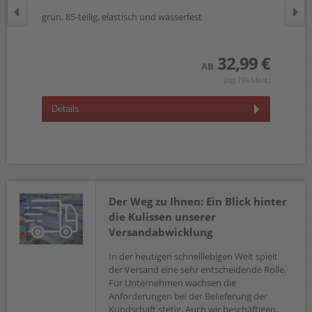
grün, 85-teilig, elastisch und wasserfest
für
was
 €
32,99 €
AB
wst.)
(zzgl.19% Mwst.)
Details
D
Der Weg zu Ihnen: Ein Blick hinter
die Kulissen unserer
Versandabwicklung
In der heutigen schnelllebigen Welt spielt
der Versand eine sehr entscheidende Rolle.
Für Unternehmen wachsen die
Anforderungen bei der Belieferung der
Kundschaft stetig. Auch wir beschäftigen...