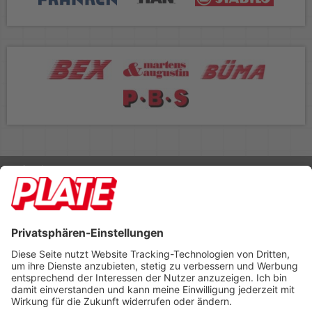
Rufen Sie uns an 04298 401-0
Lieferbedingungen
Impressum
Kontakt
Footer anzeigen
PLATE Büromaterial Vertriebs GmbH
Hilligenwarf 5