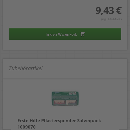
9,43 €
(zzgl. 19% Mwst.)
In den Warenkorb
Zubehörartikel
Erste Hilfe Pflasterspender Salvequick
Er
1009070
Sa