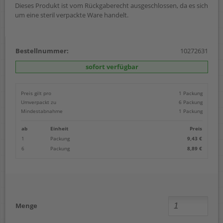
Dieses Produkt ist vom Rückgaberecht ausgeschlossen, da es sich
um eine steril verpackte Ware handelt.
Bestellnummer:
10272631
sofort verfügbar
Preis gilt pro
1 Packung
Umverpackt zu
6 Packung
Mindestabnahme
1 Packung
ab
Einheit
Preis
1
Packung
9,43 €
6
Packung
8,89 €
Menge