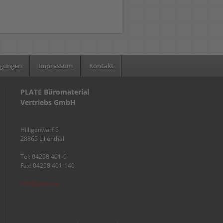
ngungen
Impressum
Kontakt
PLATE Büromaterial
Vertriebs GmbH
Hilligenwarf 5
28865 Lilienthal
Tel: 04298 401-0
Fax: 04298 401-140
info@plate.de