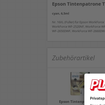
Epson Tintenpatrone T
cyan, 6,5ml
Nr. 16XL (Füller) für Epson WorkFor
WorkForce WF-2520NF, WorkForce W
WF-2650DWF, WorkForce WF-2660DW
Zubehörartikel
Epson Tintenpatrone