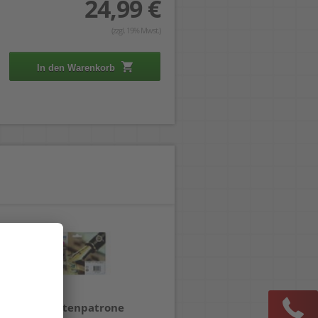
24,99 €
(zzgl. 19% Mwst.)
In den Warenkorb
Epson Tintenpatrone