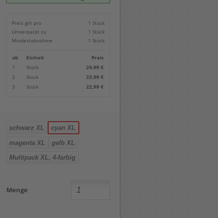
Locher
Geometrie-Sets
Briefwaagen
CDs, DVDs & Aufbewahrung
Bohren
Anschlagschienen
Lineale
Paketwaagen
USB Sticks & Zubehör
Sägen
Preis gilt pro
1 Stück
Lochpfeifen & Lochscheiben
Maßstäbe
Kofferwaagen
Kartenlesegeräte & Speicherkarten
Handwerkzeuge
Panasonic
Umverpackt zu
1 Stück
Winkelmesser
LTO Bänder
Messtechnik
Ricoh
Mindestabnahme
1 Stück
Zeichendreiecke
Externe Festplatten
Schleifen
Samsung
Akkugebläse
ab
Einheit
Preis
Mehr...
1
Stück
24,99 €
2
Stück
23,99 €
3
Stück
22,99 €
schwarz XL
cyan XL
magenta XL
gelb XL
Multipack XL, 4-farbig
Menge