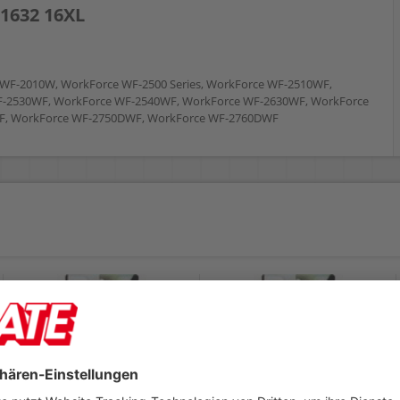
1632 16XL
ce WF-2010W, WorkForce WF-2500 Series, WorkForce WF-2510WF,
F-2530WF, WorkForce WF-2540WF, WorkForce WF-2630WF, WorkForce
F, WorkForce WF-2750DWF, WorkForce WF-2760DWF
Epson Tintenpatrone
Epson Tintenpatrone