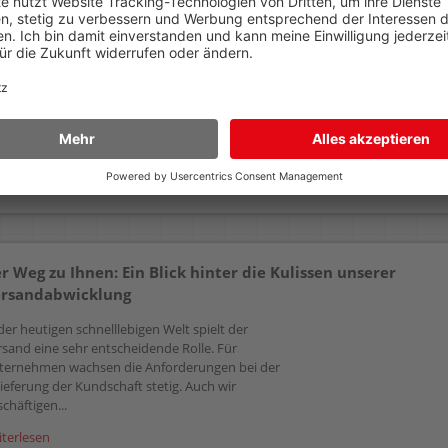
T1633 16XL
T1634 16XL
magenta, 6,5ml
yellow, 6,5ml
22,99 €
22,99 €
AB
AB
(zzgl.19% Mwst.)
(zzgl.19% Mwst.)
Details
Details
r Weg zu Ihnen: Ein Blick hinter die Kulissen unserer
rsandabwicklung
der heutigen schnelllebigen Welt spielt der
rsand eine sehr entscheidende Rolle. Für
ternehmen wachsen die Anforderungen bei der
ieferung der Kundschaft stetig. Auch wir
chäftigen...
iterlesen