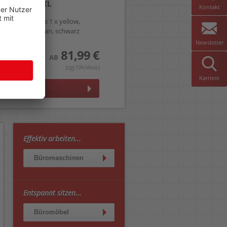
T1636 16XL
Kontakt
Multipack , je 1 x yellow,
magenta, cyan, schwarz
Newsletter
81,99 €
AB
(zzgl.19% Mwst.)
Karriere
Details
Effektiv arbeiten...
Büromaschinen
Entspannt sitzen...
Büromöbel