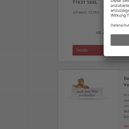
T1631 16XL
schwarz, 12,9ml
28,99 €
AB
(zzgl.19% Mwst.)
Details
De
Ve
In 
Ve
Un
Bel
bes
we