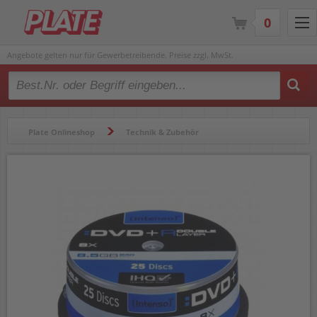
0
Angebote gelten nur für Gewerbetreibende. Preise zzgl. MwSt.
Type 2 or more characters for results.
Plate Onlineshop
Technik & Zubehör
Speichermedien & Zubehör
CDs, DVDs & Aufbewahrung
DVD Rohlinge
DVD+R Double Layer Intenso 4311144