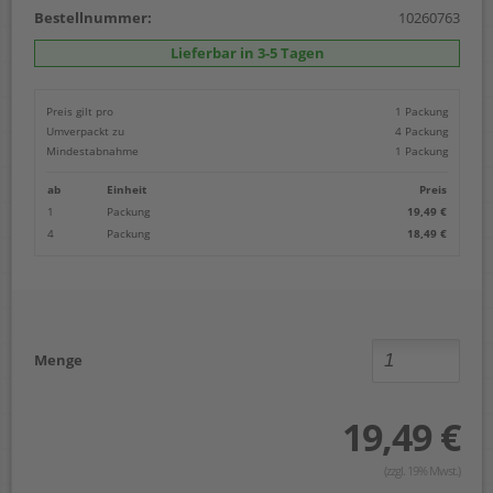
Bestellnummer:
10260763
Lieferbar in 3-5 Tagen
Preis gilt pro
1 Packung
Umverpackt zu
4 Packung
Mindestabnahme
1 Packung
ab
Einheit
Preis
1
Packung
19,49 €
4
Packung
18,49 €
Menge
19,49 €
(zzgl. 19% Mwst.)