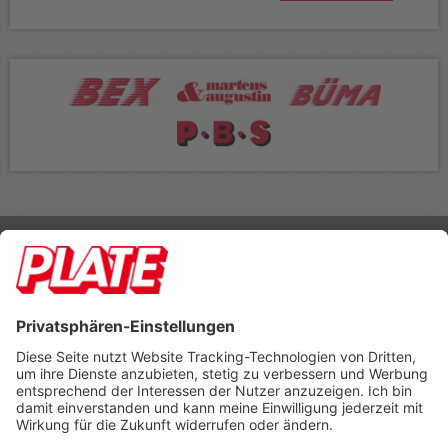
Rufen Sie uns an 04298 401-0
Lieferbedingungen
Impressum
Kontakt
Footer anzeigen
PLATE Büromaterial Vertriebs GmbH
Hilligenwarf 5
28865 Lilienthal