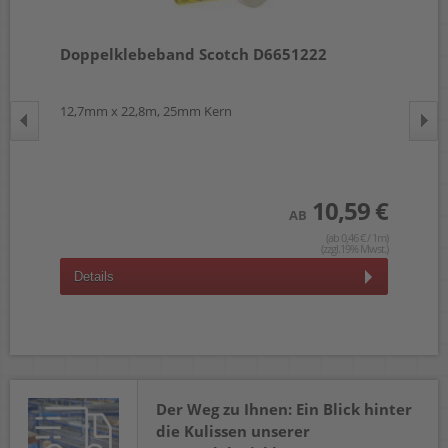
Doppelklebeband Scotch D6651222
Do
00
12,7mm x 22,8m, 25mm Kern
15m
 €
wst.)
10,59 €
AB
(ab 0,46 € / 1m)
(zzgl.19% Mwst.)
Details
D
Der Weg zu Ihnen: Ein Blick hinter
die Kulissen unserer