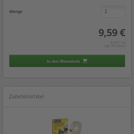
Menge
9,59 €
(6,39 € / 1m)
(zzgl. 19% Mwst.)
In den Warenkorb
Zubehörartikel