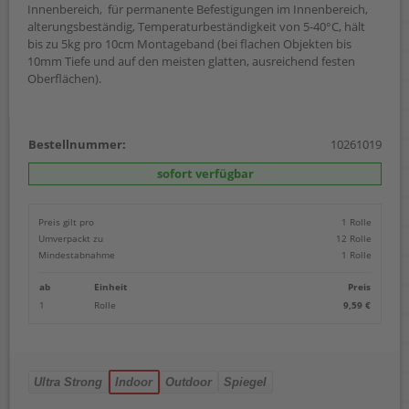
Innenbereich, für permanente Befestigungen im Innenbereich,
alterungsbeständig, Temperaturbeständigkeit von 5-40°C, hält
bis zu 5kg pro 10cm Montageband (bei flachen Objekten bis
10mm Tiefe und auf den meisten glatten, ausreichend festen
Oberflächen).
Bestellnummer:
10261019
sofort verfügbar
Preis gilt pro
1 Rolle
Umverpackt zu
12 Rolle
Mindestabnahme
1 Rolle
ab
Einheit
Preis
1
Rolle
9,59 €
Ultra Strong
Indoor
Outdoor
Spiegel