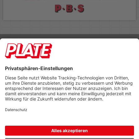
Rufen Sie uns an 04298 401-0
Lieferbedingungen
Impressum
Kontakt
Footer anzeigen
PLATE Büromaterial Vertriebs GmbH
Hilligenwarf 5
28865 Lilienthal
Tel: 04298 401-0
Fax: 04298 401-140
info@plate.de