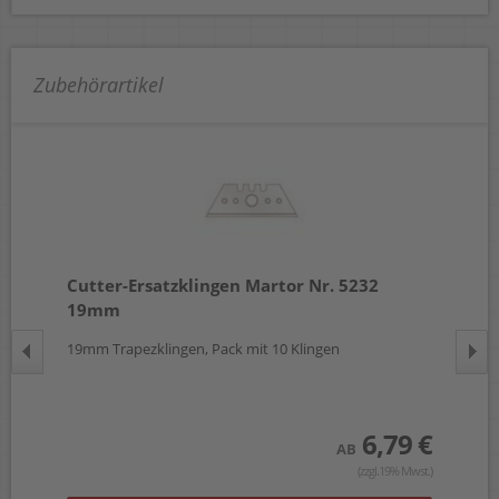
Zubehörartikel
Cutter-Ersatzklingen Martor Nr. 5232
Cu
19mm
Si
19mm Trapezklingen, Pack mit 10 Klingen
19m
Alu
sil
 €
6,79 €
AB
wst.)
(zzgl.19% Mwst.)