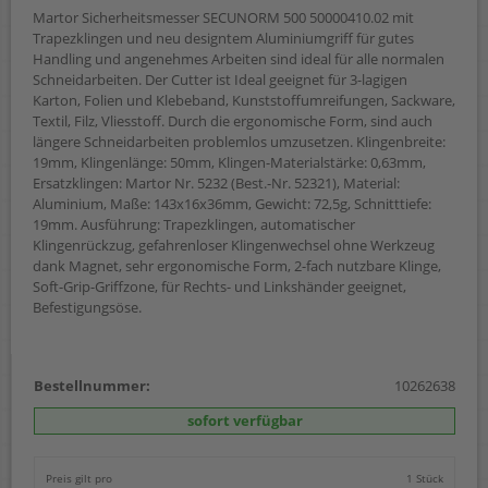
Martor Sicherheitsmesser SECUNORM 500 50000410.02 mit
Trapezklingen und neu designtem Aluminiumgriff für gutes
Handling und angenehmes Arbeiten sind ideal für alle normalen
Schneidarbeiten. Der Cutter ist Ideal geeignet für 3-lagigen
Karton, Folien und Klebeband, Kunststoffumreifungen, Sackware,
Textil, Filz, Vliesstoff. Durch die ergonomische Form, sind auch
längere Schneidarbeiten problemlos umzusetzen. Klingenbreite:
19mm, Klingenlänge: 50mm, Klingen-Materialstärke: 0,63mm,
Ersatzklingen: Martor Nr. 5232 (Best.-Nr. 52321), Material:
Aluminium, Maße: 143x16x36mm, Gewicht: 72,5g, Schnitttiefe:
19mm. Ausführung: Trapezklingen, automatischer
Klingenrückzug, gefahrenloser Klingenwechsel ohne Werkzeug
dank Magnet, sehr ergonomische Form, 2-fach nutzbare Klinge,
Soft-Grip-Griffzone, für Rechts- und Linkshänder geeignet,
Befestigungsöse.
Bestellnummer:
10262638
sofort verfügbar
Preis gilt pro
1 Stück