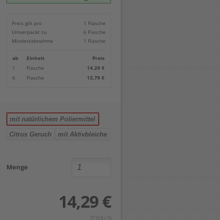
Locher
Geometrie-Sets
Briefwaagen
CDs, DVDs & Aufbewahrung
Bohren
Anschlagschienen
Lineale
Paketwaagen
USB Sticks & Zubehör
Sägen
Preis gilt pro
1 Flasche
Lochpfeifen & Lochscheiben
Maßstäbe
Kofferwaagen
Kartenlesegeräte & Speicherkarten
Handwerkzeuge
Panasonic
Umverpackt zu
6 Flasche
Winkelmesser
LTO Bänder
Messtechnik
Ricoh
Mindestabnahme
1 Flasche
Zeichendreiecke
Externe Festplatten
Schleifen
Samsung
Akkugebläse
ab
Einheit
Preis
Mehr...
1
Flasche
14,29 €
6
Flasche
13,79 €
mit natürlichem Poliermittel
Citrus Geruch
mit Aktivbleiche
Menge
14,29 €
(7,15 € / 1l)