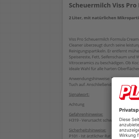
Scheuermilch Viss Pr
2 Liter, mit natürlichen Mikropart
Viss Pro Scheuermilch Formula Cream 
Cleaner überzeugt durch seine leistun
Reinigungspartikeln. Er entfernt müh
Speisereste, Fett, Seifenschaum und 
Vitroceramics zu beschädigen. Ob Koch
ideale Wahl für alle harten Oberfläch
Anwendungshinweise: Tragen Sie den V
Tuch auf. Anschließend gründlich abw
Signalwort:
Achtung
Gefahrenhinweise:
H319 - Verursacht schwere Augenreiz
Sicherheitshinweise:
P101 - Ist ärztlicher Rat erforderlich