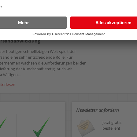
ndern gelangen.
r Weg zu Ihnen: Ein Blick hinter die Kulissen unserer
rsandabwicklung
der heutigen schnelllebigen Welt spielt der
rsand eine sehr entscheidende Rolle. Für
ternehmen wachsen die Anforderungen bei der
ieferung der Kundschaft stetig. Auch wir
chäftigen...
iterlesen
Newsletter anfordern
Jetzt gratis
bestellen!