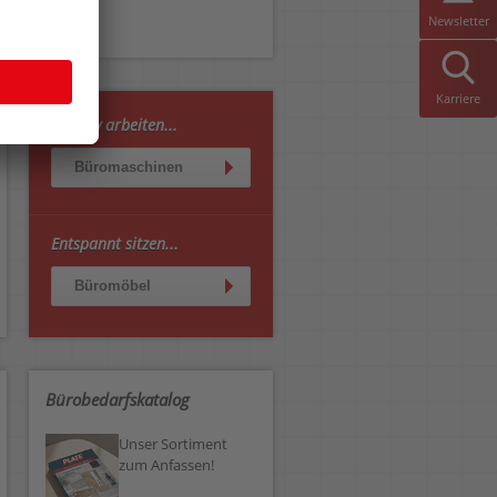
Newsletter
Karriere
Effektiv arbeiten...
Büromaschinen
Entspannt sitzen...
Büromöbel
Bürobedarfskatalog
Unser Sortiment
zum Anfassen!