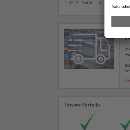
P102 - Darf nicht in die Hände von Ki
De
Ve
In 
Ve
Un
Bel
bes
we
Unsere Vorteile