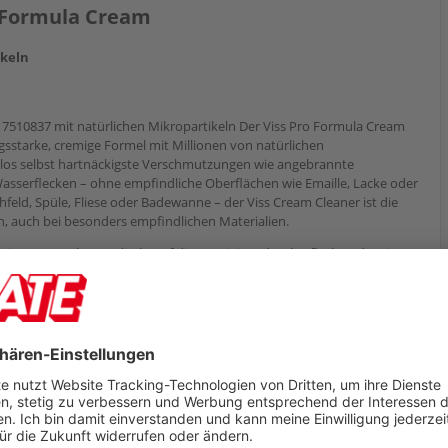
o Formula Cream
ikeln
7510837 mit natürlichen Mikropartikeln Der Viss Pro Formula Cream
gsstarke, cremige Formel mit Millionen von natürlichen
elos selbst hartnäckigste Verschmutzungen wie angebrannte
Wasserflecken – ohne empfindliche Oberflächen wie Emaille, Lacke oder
feld, Spüle, Fliese oder Badewanne – der Viss Cream Cleaner ist die
en, auch bei besonders empfindlichen Materialien.
iss Cream Cleaner direkt auf die zu reinigende Oberfläche oder ein
ischen und mit klarem Wasser abspülen.
ung.
, Verpackung oder Kennzeichnungsetikett bereithalten.