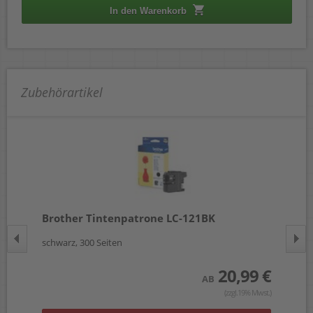
In den Warenkorb
Zubehörartikel
Brother Tintenpatrone LC-121BK
Br
schwarz, 300 Seiten
mag
 €
20,99 €
AB
wst.)
(zzgl.19% Mwst.)