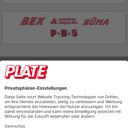
Rufen Sie uns an 04298 401-0
Lieferbedingungen
Impressum
Kontakt
Footer anzeigen
PLATE Büromaterial Vertriebs GmbH
Hilligenwarf 5
28865 Lilienthal