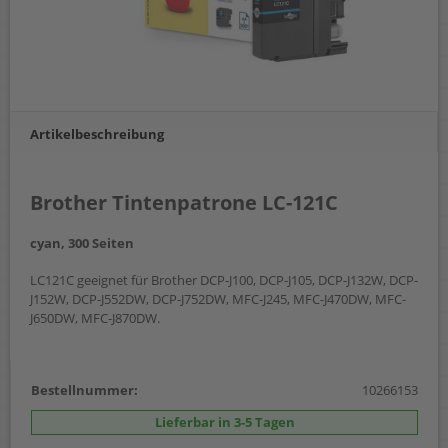
Artikelbeschreibung
Brother Tintenpatrone LC-121C
cyan, 300 Seiten
LC121C geeignet für Brother DCP-J100, DCP-J105, DCP-J132W, DCP-
J152W, DCP-J552DW, DCP-J752DW, MFC-J245, MFC-J470DW, MFC-
J650DW, MFC-J870DW.
Bestellnummer:
10266153
Lieferbar in 3-5 Tagen