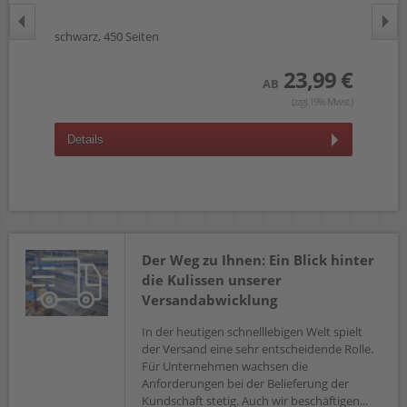
schwarz, 450 Seiten
yel
 €
23,99 €
AB
wst.)
(zzgl.19% Mwst.)
Details
D
Der Weg zu Ihnen: Ein Blick hinter
die Kulissen unserer
Versandabwicklung
In der heutigen schnelllebigen Welt spielt
der Versand eine sehr entscheidende Rolle.
Für Unternehmen wachsen die
Anforderungen bei der Belieferung der
Kundschaft stetig. Auch wir beschäftigen...