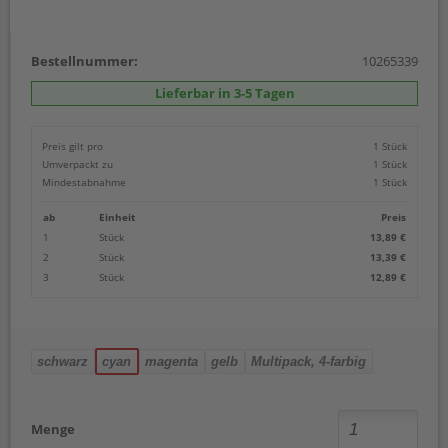
Bestellnummer:
10265339
Lieferbar in 3-5 Tagen
Preis gilt pro
1 Stück
Umverpackt zu
1 Stück
Mindestabnahme
1 Stück
ab
Einheit
Preis
1
Stück
13,89 €
2
Stück
13,39 €
3
Stück
12,89 €
schwarz
cyan
magenta
gelb
Multipack, 4-farbig
Menge