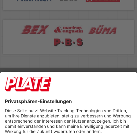
Rufen Sie uns an 04298 401-0
Lieferbedingungen
Impressum
Kontakt
Footer anzeigen
PLATE Büromaterial Vertriebs GmbH
Hilligenwarf 5