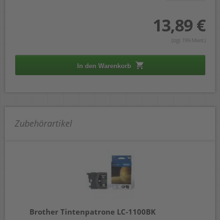
13,89 €
(zzgl. 19% Mwst.)
In den Warenkorb
Zubehörartikel
Brother Tintenpatrone LC-1100BK
Br