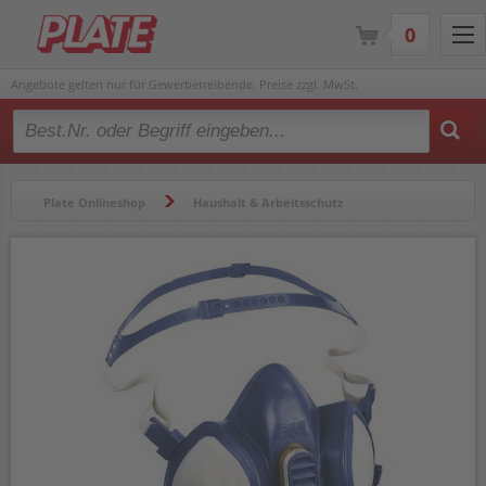
0
Angebote gelten nur für Gewerbetreibende. Preise zzgl. MwSt.
Type 2 or more characters for results.
Plate Onlineshop
Haushalt & Arbeitsschutz
Arbeitsschutz
Atem-, Mund- & Gesichtsschutz
Atemschutzmasken
Atemschutzmasken 3M Halbmaske 4255