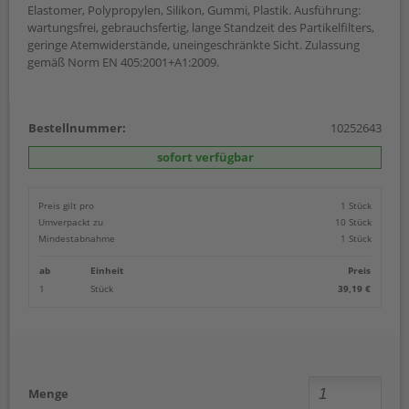
Elastomer, Polypropylen, Silikon, Gummi, Plastik. Ausführung:
wartungsfrei, gebrauchsfertig, lange Standzeit des Partikelfilters,
geringe Atemwiderstände, uneingeschränkte Sicht. Zulassung
gemäß Norm EN 405:2001+A1:2009.
Bestellnummer:
10252643
sofort verfügbar
Preis gilt pro
1 Stück
Umverpackt zu
10 Stück
Mindestabnahme
1 Stück
ab
Einheit
Preis
1
Stück
39,19 €
Menge