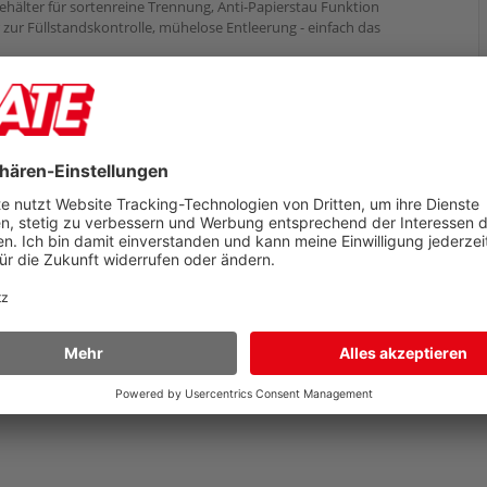
hälter für sortenreine Trennung, Anti-Papierstau Funktion
 zur Füllstandskontrolle, mühelose Entleerung - einfach das