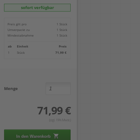
Locher
Geometrie-Sets
Briefwaagen
CDs, DVDs & Aufbewahrung
Bohren
sofort verfügbar
Anschlagschienen
Lineale
Paketwaagen
USB Sticks & Zubehör
Sägen
Lochpfeifen & Lochscheiben
Maßstäbe
Kofferwaagen
Kartenlesegeräte & Speicherkarten
Handwerkzeuge
Panasonic
Winkelmesser
LTO Bänder
Messtechnik
Ricoh
Preis gilt pro
1 Stück
Zeichendreiecke
Externe Festplatten
Schleifen
Samsung
Umverpackt zu
1 Stück
Akkugebläse
Mindestabnahme
1 Stück
Mehr...
ab
Einheit
Preis
1
Stück
71,99 €
Menge
71,99 €
(zzgl. 19% Mwst.)
In den Warenkorb