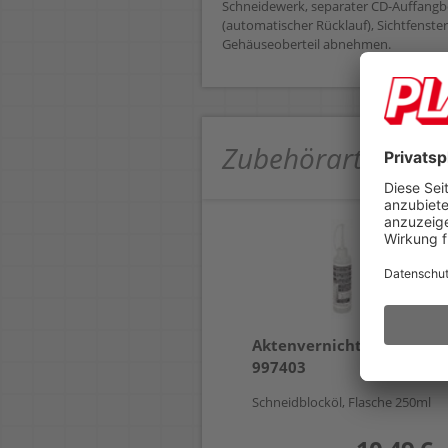
Schneidewerk, separater CD-Auffangbe
(automatischer Rücklauf), Sichtfenster
Gehäuseoberteil abnehmen.
Zubehörartikel
Aktenvernichteröl HSM
997403
Schneidblocköl, Flasche 250ml