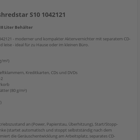
hredstar S10 1042121
18 Liter Behälter
042121 - moderner und kompakter Aktenvernichter mit separatem CD-
 leise - ideal für zu Hause oder im kleinen Büro.
 g/m²)
Heftklammern, Kreditkarten, CDs und DVDs
-2
rkorb
tter (80 g/m²)
)
riebszustand an (Power, Papierstau, Überhitzung), Start/Stopp-
anke (startet automatisch und stoppt selbstständig nach dem
nimiert die Geräuschentwicklung am Arbeitsplatz, separates CD-