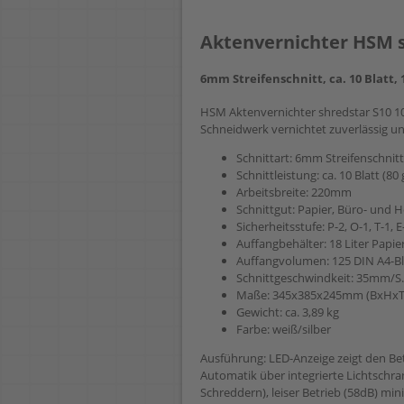
Aktenvernichter HSM s
6mm Streifenschnitt, ca. 10 Blatt, 
HSM Aktenvernichter shredstar S10 1
Schneidwerk vernichtet zuverlässig und
Schnittart: 6mm Streifenschnitt
Schnittleistung: ca. 10 Blatt (80
Arbeitsbreite: 220mm
Schnittgut: Papier, Büro- und 
Sicherheitsstufe: P-2, O-1, T-1, E
Auffangbehälter: 18 Liter Papie
Auffangvolumen: 125 DIN A4-Blä
Schnittgeschwindkeit: 35mm/S.
Maße: 345x385x245mm (BxHxT
Gewicht: ca. 3,89 kg
Farbe: weiß/silber
Ausführung: LED-Anzeige zeigt den Bet
Automatik über integrierte Lichtschr
Schreddern), leiser Betrieb (58dB) mi