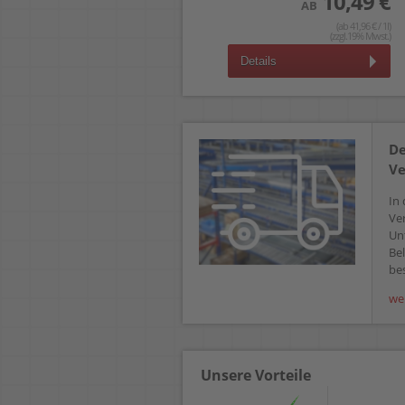
10,49 €
AB
(ab 41,96 € / 1l)
(zzgl.19% Mwst.)
Details
De
Ve
In 
Ve
Un
Bel
bes
we
Unsere Vorteile