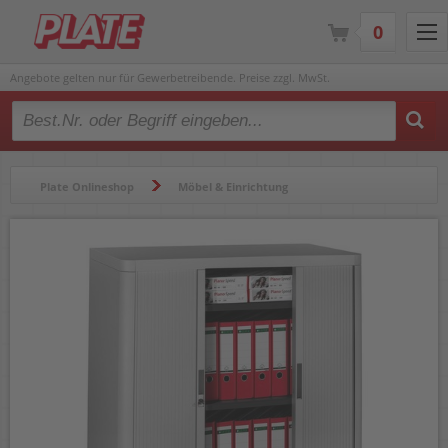
0
Angebote gelten nur für Gewerbetreibende. Preise zzgl. MwSt.
Type 2 or more characters for results.
Plate Onlineshop
Möbel & Einrichtung
Schränke & Regale
Büroschränke & Zubehör
Aktenschränke
Aktenschrank easyOffice by Paperflow