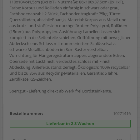
110x104x41,5cm (BxHxT), Nutzmaße: 86x100x37,5cm (BxHxT),
Farbe: Korpus und Rollladen einfarbig in schwarz oder grau,
Fachbodenanzahl: 2 Stück, Fachbodentragkraft: 75kg, Türen:
Querrollladen, abschließbar: Ja, Material: Korpus aus Metall und
aus kratz- und stoßfestem durchgefärbtem Polystyrol, Rolläden
(15mm) aus Polypropylen. Ausführung: Lamellen lassen sich
komplett in die Seitenteile schieben, Grifföffnung mit beweglicher
Abdeckschiene, Schloss mit nummeriertem Schlüsselsatz,
schwarze Metallfachböden im 8cm Raster verstellbar,
Vorrichtung für Hängeregistraturmappen, abgerundete Ecken,
Oberseite mit Lackfinish, verdecktes Schloss mit Finish
Abdeckung. Anlieferzustand: zerlegt. Ökologisch: 100% recycelbar
und bis zu 85% aus Recycling-Materialien. Garantie: 5 Jahre.
Zertifikate: GS-Zeichen.
Sperrgut - Lieferung direkt ab Werk frei Bordsteinkante.
Bestellnummer:
10271416
Lieferbar in 2-3 Wochen
Preis gilt pro
1 Stück