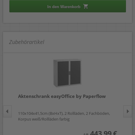
In den Warenkorb
Zubehörartikel
Aktenschrank easyOffice by Paperflow
Ak
110x104x41,5cm (BxHxT), 2 Rollläden, 2 Fachböden,
110
Korpus weiß/Rollläden farbig
Kor
 €
443,99 €
AB
wst.)