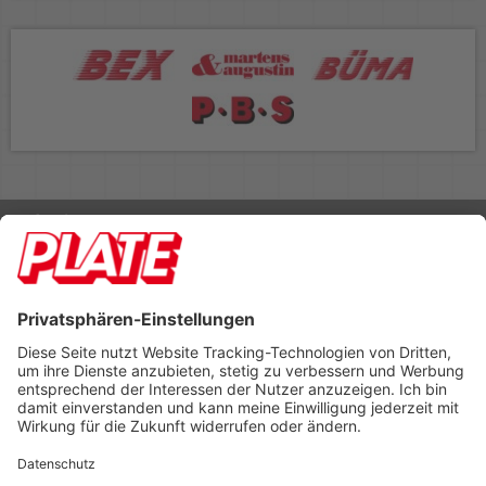
Rufen Sie uns an 04298 401-0
Lieferbedingungen
Impressum
Kontakt
Footer anzeigen
PLATE Büromaterial Vertriebs GmbH
Hilligenwarf 5
28865 Lilienthal