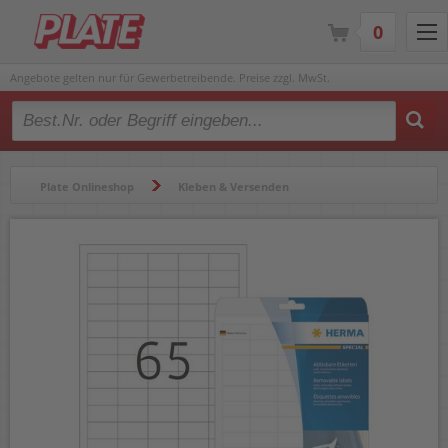
0
Angebote gelten nur für Gewerbetreibende. Preise zzgl. MwSt.
Type 2 or more characters for results.
Plate Onlineshop
Kleben & Versenden
Etiketten & Zubehör
Etiketten
Adressetiketten
Adressetiketten Herma 4212 Ablösbare Etiketten