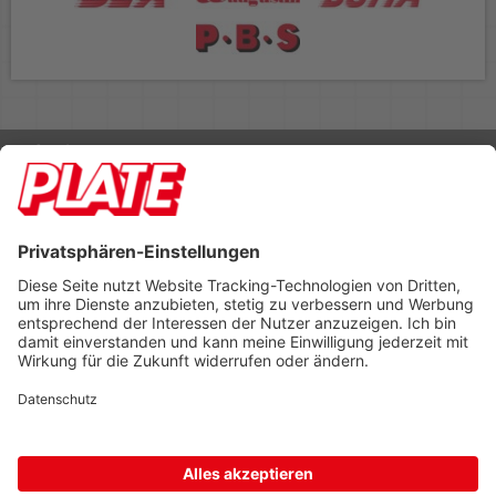
Rufen Sie uns an 04298 401-0
Lieferbedingungen
Impressum
Kontakt
Footer anzeigen
PLATE Büromaterial Vertriebs GmbH
Hilligenwarf 5
28865 Lilienthal
Tel: 04298 401-0
Fax: 04298 401-140
info@plate.de