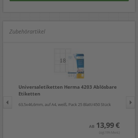
Zubehörartikel
re
Universaletiketten Herma 4203 Ablösbare
Un
Etiketten
Et
63,5x46,6mm, auf A4, weiß, Pack 25 Blatt/450 Stück
96,
13,99 €
 €
AB
(zzgl.19% Mwst.)
wst.)