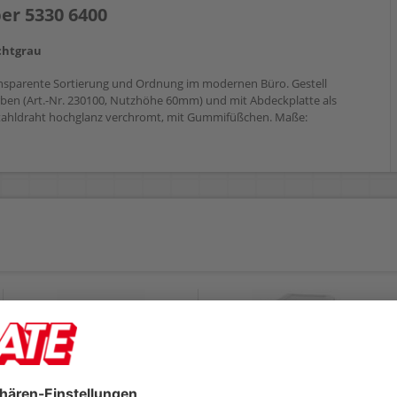
er 5330 6400
ichtgrau
transparente Sortierung und Ordnung im modernen Büro. Gestell
en (Art.-Nr. 230100, Nutzhöhe 60mm) und mit Abdeckplatte als
 Stahldraht hochglanz verchromt, mit Gummifüßchen. Maße: