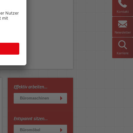
Kontakt
Newsletter
Karriere
Effektiv arbeiten...
Büromaschinen
Entspannt sitzen...
Büromöbel