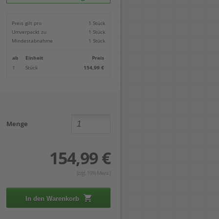
Locher
Geometrie-Sets
Briefwaagen
CDs, DVDs & Aufbewahrung
Bohren
Anschlagschienen
Lineale
Paketwaagen
USB Sticks & Zubehör
Sägen
Preis gilt pro
1 Stück
Lochpfeifen & Lochscheiben
Maßstäbe
Kofferwaagen
Kartenlesegeräte & Speicherkarten
Handwerkzeuge
Panasonic
Umverpackt zu
1 Stück
Winkelmesser
LTO Bänder
Messtechnik
Ricoh
Mindestabnahme
1 Stück
Zeichendreiecke
Externe Festplatten
Schleifen
Samsung
Akkugebläse
ab
Einheit
Preis
Mehr...
1
Stück
154,99 €
Menge
154,99 €
(zzgl. 19% Mwst.)
In den Warenkorb