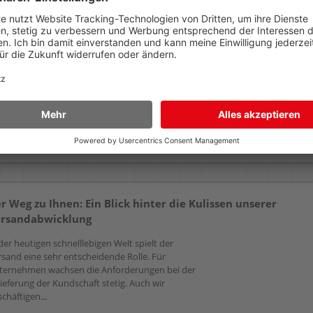
Ablagekorb Grieshaber
Ablagegestell
2301 6400
Grieshaber 5340 6400
B4, 6cm hoch, verchromter
mit 4 Körben 2301,
Draht
Abdeckplatte lichtgrau
24,69 €
187,99 €
AB
AB
(zzgl.19% Mwst.)
(zzgl.19% Mwst.)
Details
Details
r Weg zu Ihnen: Ein Blick hinter die Kulissen unserer
rsandabwicklung
der heutigen schnelllebigen Welt spielt der
rsand eine sehr entscheidende Rolle. Für
ternehmen wachsen die Anforderungen bei der
ieferung der Kundschaft stetig. Auch wir
chäftigen...