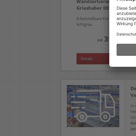
Wandsortieranlage
Grieshaber 00508.41
8 feststellbare Körbe 2361,
lichtgrau
315,99 €
AB
(zzgl.19% Mwst.)
Details
De
Ve
In 
Ve
Un
Bel
bes