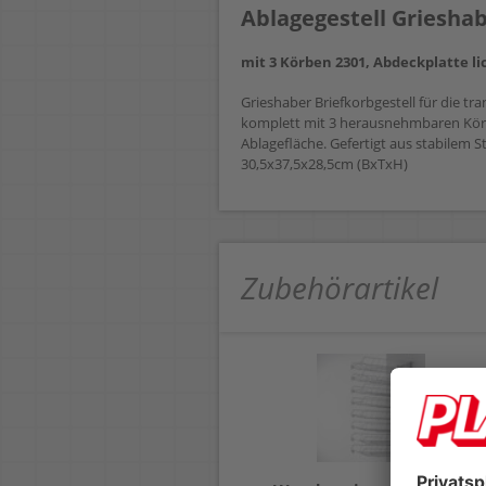
Ablagegestell Grieshab
mit 3 Körben 2301, Abdeckplatte l
Grieshaber Briefkorbgestell für die 
komplett mit 3 herausnehmbaren Körb
Ablagefläche. Gefertigt aus stabilem
30,5x37,5x28,5cm (BxTxH)
Zubehörartikel