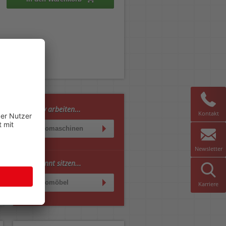
Effektiv arbeiten...
Kontakt
Büromaschinen
Newsletter
Entspannt sitzen...
Büromöbel
Karriere