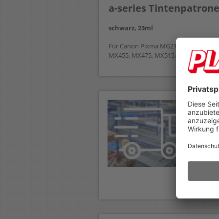
a-series Tintenpatron
schwarz, 23ml
Für Canon Pixma MG2150, MG3150, M
MX455, MX475, MX515, MX525, MX53
De
Ve
In 
Ve
Un
Bel
bes
we