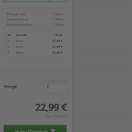
Locher
Geometrie-Sets
Briefwaagen
CDs, DVDs & Aufbewahrung
Bohren
Anschlagschienen
Lineale
Paketwaagen
USB Sticks & Zubehör
Sägen
Preis gilt pro
1 Stück
Lochpfeifen & Lochscheiben
Maßstäbe
Kofferwaagen
Kartenlesegeräte & Speicherkarten
Handwerkzeuge
Panasonic
Umverpackt zu
1 Stück
Winkelmesser
LTO Bänder
Messtechnik
Ricoh
Mindestabnahme
1 Stück
Zeichendreiecke
Externe Festplatten
Schleifen
Samsung
Akkugebläse
ab
Einheit
Preis
Mehr...
1
Stück
22,99 €
2
Stück
22,49 €
3
Stück
21,99 €
Menge
22,99 €
(zzgl. 19% Mwst.)
In den Warenkorb