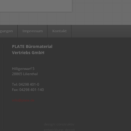
ngungen
Impressum
Kontakt
PLATE Büromaterial
Vertriebs GmbH
Hilligenwarf 5
28865 Lilienthal
Tel: 04298 401-0
Fax: 04298 401-140
info@plate.de
design: construktiv
entwicklung: decoit