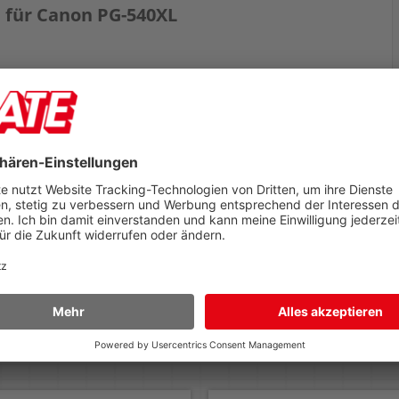
e für Canon PG-540XL
G2250, MG3250, MG4150, MG4250, MX370, MX375, MX395, MX435,
5
r Weg zu Ihnen: Ein Blick hinter die Kulissen unserer
rsandabwicklung
der heutigen schnelllebigen Welt spielt der
rsand eine sehr entscheidende Rolle. Für
ternehmen wachsen die Anforderungen bei der
ieferung der Kundschaft stetig. Auch wir
chäftigen...
iterlesen