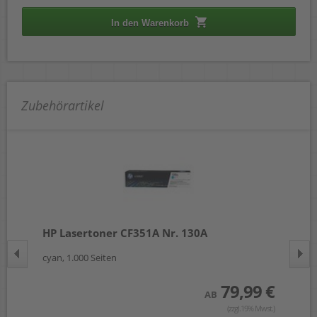
In den Warenkorb
Zubehörartikel
HP Lasertoner CF351A Nr. 130A
a-
cyan, 1.000 Seiten
sch
 €
79,99 €
AB
wst.)
(zzgl.19% Mwst.)