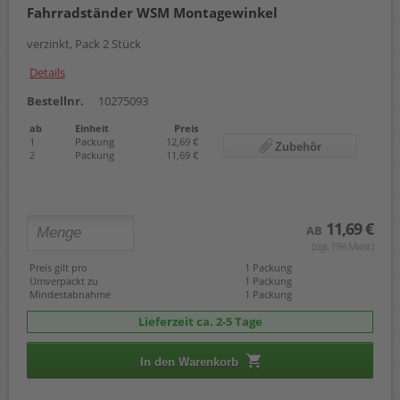
Fahrradständer WSM Montagewinkel
verzinkt, Pack 2 Stück
Details
Bestellnr.
10275093
ab
Einheit
Preis
1
Packung
12,69 €
Zubehör
2
Packung
11,69 €
11,69 €
AB
(zzgl. 19% Mwst.)
Preis gilt pro
1 Packung
Umverpackt zu
1 Packung
Mindestabnahme
1 Packung
Lieferzeit ca. 2-5 Tage
In den Warenkorb