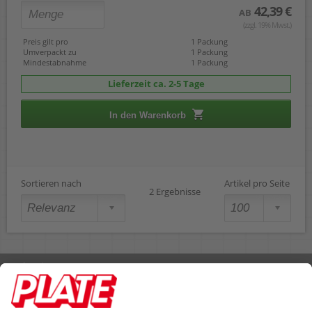
42,39 €
AB
(zzgl. 19% Mwst.)
Preis gilt pro
1 Packung
Umverpackt zu
1 Packung
Mindestabnahme
1 Packung
Lieferzeit ca. 2-5 Tage
In den Warenkorb
Sortieren nach
Artikel pro Seite
2 Ergebnisse
Rufen Sie uns an 04298 401-0
Lieferbedingungen
Impressum
Kontakt