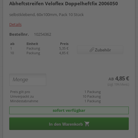
Abheftstreifen Veloflex Doppelheftfix 2006050
selbstklebend, 60x100mm, Pack 10 Stück
Details
Bestellnr.
10254362
ab
Einheit
Preis
1
Packung
5,35 €
Zubehör
10
Packung
4,85 €
4,85 €
AB
(zzgl. 19% Mwst.)
Preis gilt pro
1 Packung
Umverpackt zu
10 Packung
Mindestabnahme
1 Packung
sofort verfügbar
In den Warenkorb