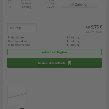
1
Packung
10,55 €
Zubehör
10
Packung
9,75 €
9,75 €
AB
(zzgl. 19% Mwst.)
Preis gilt pro
1 Packung
Umverpackt zu
1 Packung
Mindestabnahme
1 Packung
sofort verfügbar
In den Warenkorb