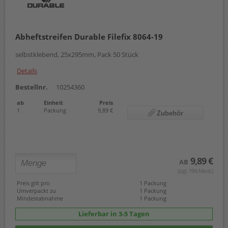
Abheftstreifen Durable Filefix 8064-19
selbstklebend, 25x295mm, Pack 50 Stück
Details
Bestellnr.
10254360
ab
Einheit
Preis
1
Packung
9,89 €
Zubehör
9,89 €
AB
(zzgl. 19% Mwst.)
Preis gilt pro
1 Packung
Umverpackt zu
1 Packung
Mindestabnahme
1 Packung
Lieferbar in 3-5 Tagen