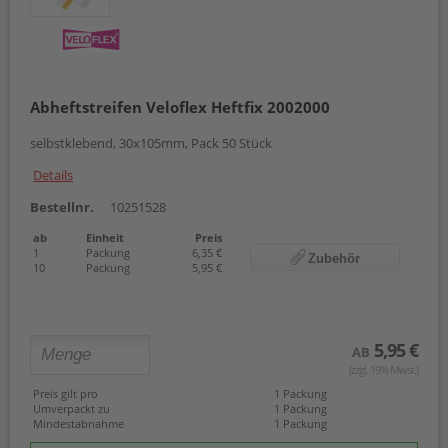
Abheftstreifen Veloflex Heftfix 2002000
selbstklebend, 30x105mm, Pack 50 Stück
Details
Bestellnr.
10251528
ab
Einheit
Preis
1
Packung
6,35 €
Zubehör
10
Packung
5,95 €
5,95 €
AB
(zzgl. 19% Mwst.)
Preis gilt pro
1 Packung
Umverpackt zu
1 Packung
Mindestabnahme
1 Packung