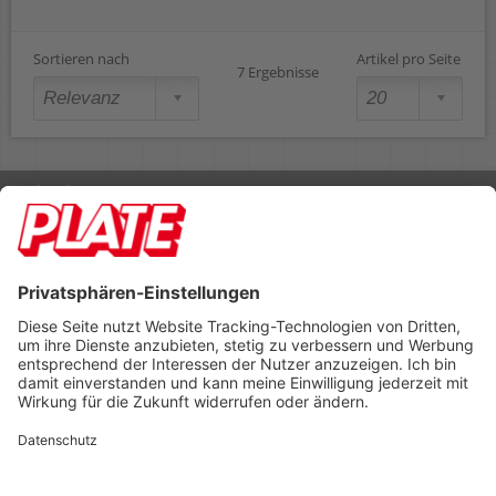
Sortieren nach
Artikel pro Seite
7 Ergebnisse
Rufen Sie uns an 04298 401-0
Lieferbedingungen
Impressum
Kontakt
Footer anzeigen
PLATE Büromaterial Vertriebs GmbH
Hilligenwarf 5
28865 Lilienthal
Tel: 04298 401-0
Fax: 04298 401-140